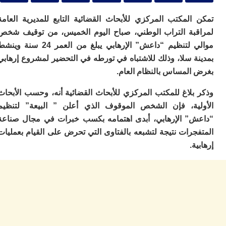
اع
بـ
المكتب المركزي للأبحاث القضائية التابع للمديرية العامة
و
س
بة التراب الوطني، صباح اليوم الخميس، من توقيف شخص
ا
موالي لتنظيم “داعش” الإرهابي يبلغ من العمر 24 سنة وينشط
ع
ة سلا، وذلك للاشتباه في تورطه في التحضير لمشروع إرهابي
ا
المساس بالنظام العام.
ز
ق
بلاغ للمكتب المركزي للأبحاث القضائية أنه، وحسب الأبحاث
ي
كو
ية، فإن الشخص الموقوف الذي أعلن ” البيعة” لتنظيم
و
” الإرهابي، أبدى اهتمامه بكسب خبرات في مجال صناعة
بو
رات نتيجة لتشبعه بالفتاوى التي تحرض على القيام بعمليات
وا
.
ت
ل
ت
ا
ب
ب
ا
ا
و