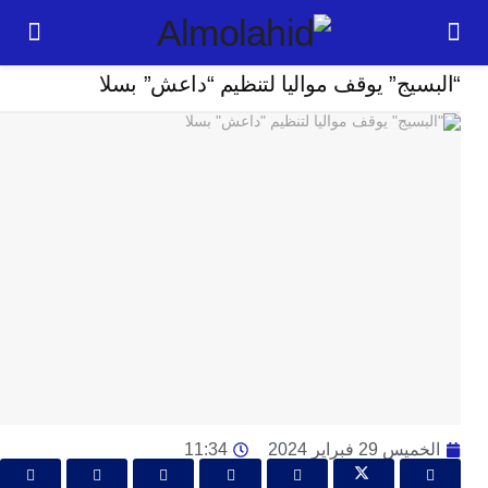
حوادث
يج” يوقف مواليا لتنظيم “داعش” بسلا
24
ساعة
ا
ت
ل
س
م
ا
ق
ح
ف
ال
29 فبراير 2024
11:34
كو
ت