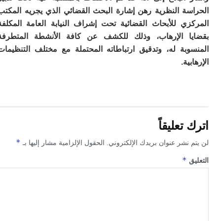
ا
سة النظرية رهن إشارة البحث القضائي الذي يجريه المكتب
ل
م
زي للأبحاث القضائية تحت إشراف النيابة العامة المكلفة
0
ا الإرهاب، وذلك للكشف عن كافة الأنشطة المتطرفة
س
وبة له، وتدقيق ارتباطاته المحتملة مع مختلف التنظيمات
ت
ية.
يغ
م
ل
ا
و
ل
س
تعليقاً
ح
*
 نشر عنوان بريدك الإلكتروني.
الحقول الإلزامية مشار إليها بـ
ح
كن
*
ق
ت
ع
ا
إ
ا
وإ
أك