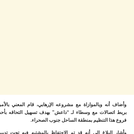
ا
ي
ر
م
ك
أ
إف
ت
7
س
ف
7
ذه
تا
ت
ا
إ
 أنه وبالموازاة مع مشروعه الإرهابي، قام المعني بالأمر
ا
اتصالات مع وسطاء لـ “داعش” بهدف تسهيل التحاقه بأحد
عا
هذا التنظيم بمنطقة الساحل جنوب الصحراء.
ف
أ
 البلاغ إلى أنه قد تم الاحتفاظ بالمشتبه فيه تحت تدبير