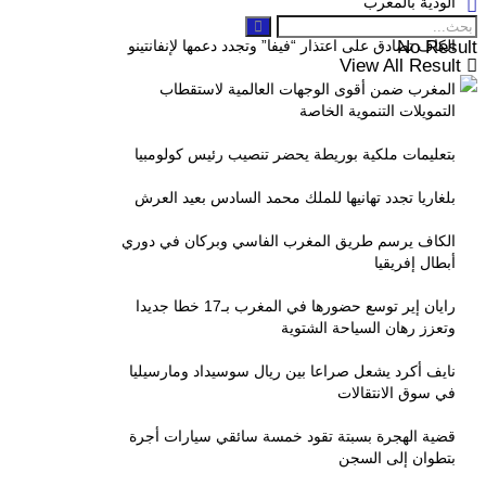
الودية بالمغرب
No Result
الكاف تصادق على اعتذار “فيفا” وتجدد دعمها لإنفانتينو
View All Result
المغرب ضمن أقوى الوجهات العالمية لاستقطاب
التمويلات التنموية الخاصة
بتعليمات ملكية بوريطة يحضر تنصيب رئيس كولومبيا
بلغاريا تجدد تهانيها للملك محمد السادس بعيد العرش
الكاف يرسم طريق المغرب الفاسي وبركان في دوري
أبطال إفريقيا
رايان إير توسع حضورها في المغرب بـ17 خطا جديدا
وتعزز رهان السياحة الشتوية
نايف أكرد يشعل صراعا بين ريال سوسيداد ومارسيليا
في سوق الانتقالات
قضية الهجرة بسبتة تقود خمسة سائقي سيارات أجرة
بتطوان إلى السجن