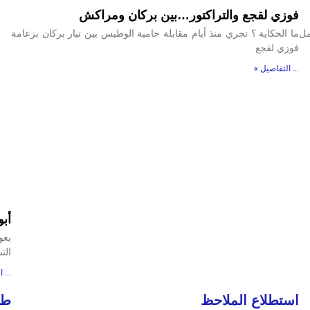
فوزي لقجع والتراكتور…بين بركان ومراكش
مل
ما الحكاية ؟ تجري منذ أيام مقابلة حامية الوطيس بين تيار بركان بزعامة
فوزي لقجع
... التفاصيل »
أب
يعو
الت
... 
استطلاع الملاحظ
طا