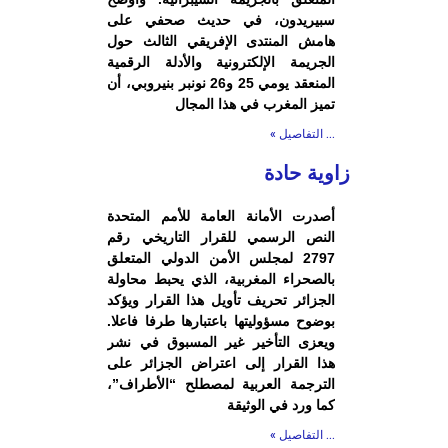
سبيريدون، في حديث صحفي على
هامش المنتدى الإفريقي الثالث حول
الجريمة الإلكترونية والأدلة الرقمية
المنعقد يومي 25 و26 نونبر بنيروبي، أن
تميز المغرب في هذا المجال
... التفاصيل »
زاوية حادة
أصدرت الأمانة العامة للأمم المتحدة
النص الرسمي للقرار التاريخي رقم
2797 لمجلس الأمن الدولي المتعلق
بالصحراء المغربية، الذي يحبط محاولة
الجزائر تحريف تأويل هذا القرار ويؤكد
بوضوح مسؤوليتها باعتبارها طرفا فاعلا.
ويعزى التأخير غير المسبوق في نشر
هذا القرار إلى اعتراض الجزائر على
الترجمة العربية لمصطلح “الأطراف”،
كما ورد في الوثيقة
برشلونة يتراجع عن الحضور إلى طنجة و
... التفاصيل »