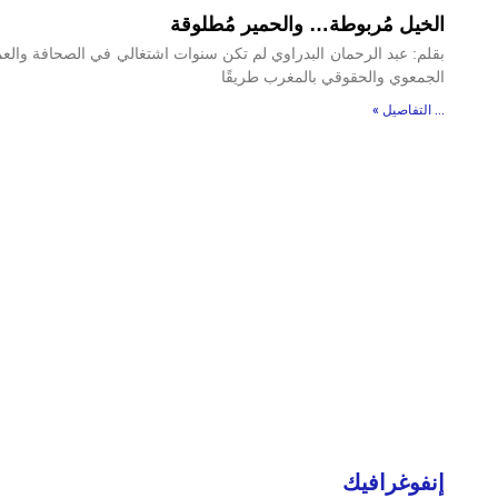
الخيل مُربوطة… والحمير مُطلوقة
بقلم: عبد الرحمان البدراوي لم تكن سنوات اشتغالي في الصحافة والع
الجمعوي والحقوقي بالمغرب طريقًا
... التفاصيل »
إنفوغرافيك