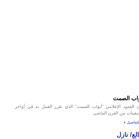
واب الصمت
د العمود الإعلامي “أبواب الصمت” الذي تقرر العمل به في أواخر
سعينات من القرن الماضي
التفاصيل »
لع/ نازل