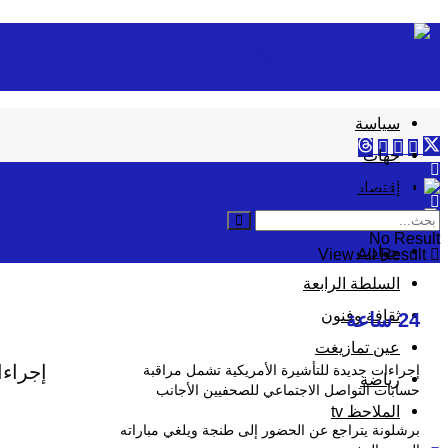
Almolahid
سياسة
جهات
إقتصاد
مجتمع
No Result
حوادث
View All Result
السلطة الرابعة
ثقافة وفنون
24 ساعة
عين تمازيغت
إجراءا
إجراءات جديدة للتأشيرة الأمريكية تشمل مراقبة
رياضة
حسابات التواصل الاجتماعي للصحفيين الأجانب
الملاحظ tv
برشلونة يتراجع عن الحضور إلى طنجة ويلغي مباراته