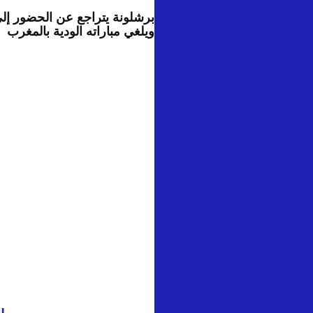
برشلونة يتراجع عن الحضور إل
ويلغي مباراته الودية بالمغرب