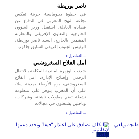
ناصر بوريطة
في خطوة دبلوماسية جريئة تعكس
نجاعة النهج المغربي في الدفاع عن
قضاياه العادلة، استقبل وزير الشؤون
الخارجية والتعاون الإفريقي والمغاربة
المقيمين بالخارج، السيد ناصر بوريطة،
الرئيس الجنوب إفريقي السابق جاكوب
... التفاصيل »
أمل الفلاح السغروشني
شددت الوزيرة المنتدبة المكلفة بالانتقال
الرقمي وإصلاح الإدارة، أمل الفلاح
السغروشني، يوم الأربعاء بمدينة سلا،
على أن المغرب يتوفر على منظومة
نشطة تضم مقاولات ناشئة، وشركات،
وباحثين يشتغلون في مجالات
... التفاصيل »
رياضة