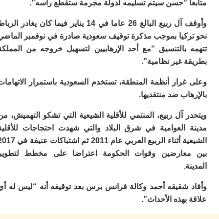
ا “حسن سيتم تسليمه لدولة مجرمة ستقطع رأسه”.
ا
ز
وأوقف آل ربيع البالغ 26 عاما في 14 يناير فيما كان يغادر الرباط
ا
أ
ركيا بموجب مذكرة توقيف سعودية صادرة في نوفمبر الماضي
ا
 بالتنسيق “مع أحد الإرهابيين لتسهيل خروجه من المملكة
ص
 غير نظامية”.
ا
ف
ال
غرار أنظمة المنطقة، تستخدم السعودية باستمرار الاتهامات
ا
اب ضد منتقديها.
ب
و
 آل ربيع، المنتمي للأقلية الشيعية التي تشكو التهميش، من
ل
 العوامية في شرق البلاد والتي شهدت احتجاجات للأقلية
ا
الشيعية أثناء الربيع العربي عام 2011 ثم اشتباكات عنيفة في 2017
ي
ب
عارضين وقوات الحكومة اعتراضا على مخطط لتطوير
ح
ة.
ت
م
 شقيقه أحمد وكالة فرانس برس بعد توقيفه أنه “ليس له أي
7
م
بهذه الأحداث”.
و
ر