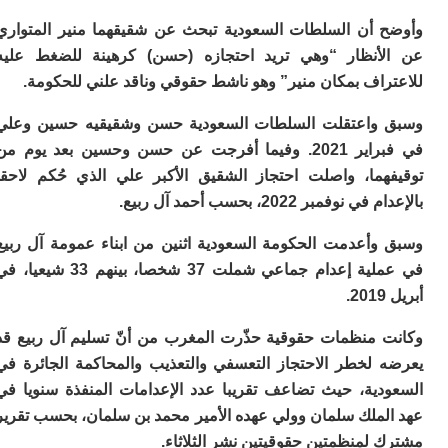
ا
 أن السلطات السعودية تبحث عن شقيقهما منير المتواري
ب
ي
أنظار “وهي تريد احتجازه (حسن) كرهينة للضغط عليه
ع
راف بمكان منير” وهو ناشط حقوقي وناقد علني للحكومة.
ا
إ
واعتقلت السلطات السعودية حسن وشقيقيه حسين وعلي
ط
و
في فبراير 2021. وفيما أفرجت عن حسن وحسين بعد يوم من
مب
هما، واصلت احتجاز الشقيق الأكبر علي الذي حُكم لاحقا
ال
وفمبر 2022، بحسب أحمد آل ربيع.
ب
ا
وأعدمت الحكومة السعودية اثنين من ابناء عمومة آل ربيع
ت
في عملية إعدام جماعي شملت 37 شخصا، بينهم 33 شيعيا، في
ع
اع
“ف
و
 منظمات حقوقية حذّرت المغرب من أنّ تسليم آل ربيع قد
د
 لخطر الاحتجاز التعسفي والتعذيب والمحاكمة الجائرة في
لإ
دية، حيث تضاعف تقريبا عدد الإعدامات المنفذة سنويا في
ا
ض
لملك سلمان وولي عهده الأمير محمد بن سلمان، بحسب تقرير
أ
لمنظمتين حقوقيتين نشر الثلاثاء.