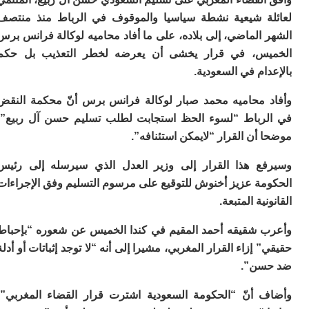
ا
ي
ة شيعية نشطة سياسيا والموقوف في الرباط منذ منتصف
ب
الماضي، إلى بلاده، على ما أفاد محاميه لوكالة فرانس برس
ته
س، في قرار يخشى أن يعرضه لخطر التعذيب بل حكم
إ
ر
ام في السعودية.
ك
دي
 محاميه محمد صبار لوكالة فرانس برس أنّ محكمة النقض
ب
رباط “لسوء الحظ استجابت لطلب تسليم حسن آل ربيع”،
ع
ا
أن القرار “لايمكن استئنافه”.
ت
ع هذا القرار إلى وزير العدل الذي سيرسله إلى رئيس
ي
أ
مة عزيز أخنوش للتوقيع على مرسوم التسليم وفق الإجراءات
تن
ية المتبعة.
لت
ح
 شقيقه أحمد المقيم في كندا الخميس عن شعوره “بإحباط
ا
ع
 إزاء القرار المغربي، مشيرا إلى أنه “لا توجد إثباتات أو أدلة
ا
سن”.
ال
با
 أنّ “الحكومة السعودية اشترت قرار القضاء المغربي”،
ن