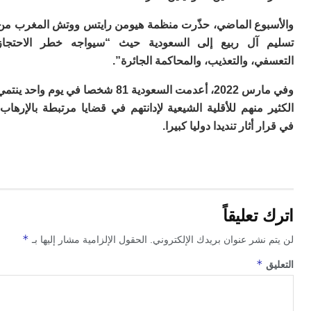
ا
ال
بوع الماضي، حذّرت منظمة هيومن رايتس ووتش المغرب من
ل
ال
 آل ربيع إلى السعودية حيث “سيواجه خطر الاحتجاز
ال
ي، والتعذيب، والمحاكمة الجائرة”.
ا
ب
وفي مارس 2022، أعدمت السعودية 81 شخصا في يوم واحد ينتمي
م
 منهم للأقلية الشيعية لإدانتهم في قضايا مرتبطة بالإرهاب،
ب
 أثار تنديدا دوليا كبيرا.
ي
ت
ر
كو
بل
ت
تعليقاً
ته
ل
*
 نشر عنوان بريدك الإلكتروني.
الحقول الإلزامية مشار إليها بـ
م
ا
*
ق
بع
ا