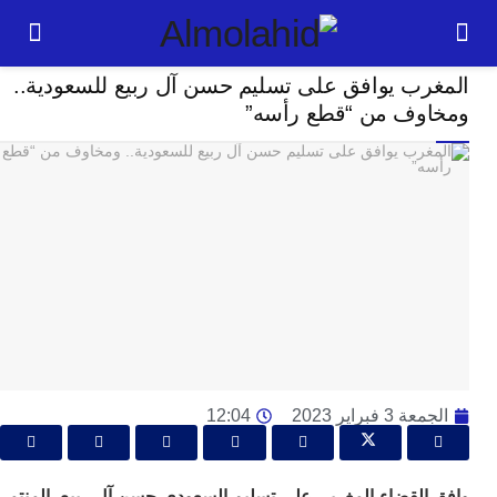
سياسة
رب يوافق على تسليم حسن آل ربيع للسعودية..
24
وف من “قطع رأسه”
ساعة
ت
ا
وت
و
ج
ال
با
م
لت
3 فبراير 2023
12:04
ا
ا
جل
القضاء المغربي على تسليم السعودي حسن آل ربيع، المنتمي