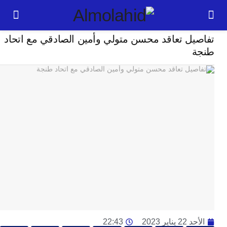
رياضة
يل تعاقد محسن متولي وأمين الصادقي مع اتحاد
24
ساعة
ت
ا
وت
و
ج
ال
با
م
لت
ا
ا
جل
ناير 2023
22:43