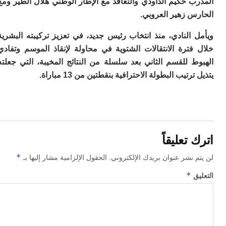
 حكيم الداودي والتعاقد مع الإطار الوطني هلال الطير ومع
م
س زهير العروبي.
س
إس
النادي، منذ انتخاب رئيس جديد، في تعزيز تركيبته البشرية
با
فترة الانتقالات الشتوية في محاولة لإنقاذ الموسم وتفادي
تن
ال
 للقسم الثاني بعد سلسلة من النتائج المخيبة، التي جعلته
م
رتيب البطولة الاحترافية بنقطتين من 13 مباراة.
أ
ال
إ
س
وم
إ
تعليقاً
ج
ل
*
 نشر عنوان بريدك الإلكتروني.
الحقول الإلزامية مشار إليها بـ
ال
ت
*
ق
م
ح
ا
ا
ل