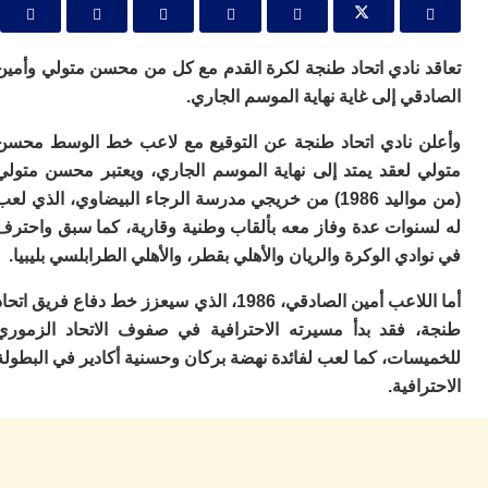
ا
ي
ب
ته
 نادي اتحاد طنجة لكرة القدم مع كل من محسن متولي وأمين
إ
ي إلى غاية نهاية الموسم الجاري.
ر
ك
 نادي اتحاد طنجة عن التوقيع مع لاعب خط الوسط محسن
دي
 لعقد يمتد إلى نهاية الموسم الجاري، ويعتبر محسن متولي
ب
ع
(من مواليد 1986) من خريجي مدرسة الرجاء البيضاوي، الذي لعب
ا
نوات عدة وفاز معه بألقاب وطنية وقارية، كما سبق واحترف
ت
دي الوكرة والريان والأهلي بقطر، والأهلي الطرابلسي بليبيا.
ي
أ
أما اللاعب أمين الصادقي، 1986، الذي سيعزز خط دفاع فريق اتحاد
تن
لت
 فقد بدأ مسيرته الاحترافية في صفوف الاتحاد الزموري
ح
ات، كما لعب لفائدة نهضة بركان وحسنية أكادير في البطولة
ا
افية.
ع
ا
ال
با
ن