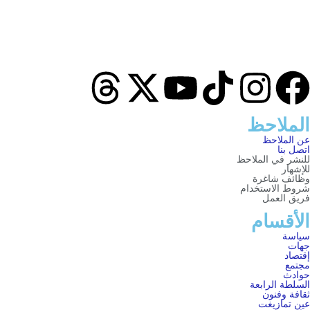
الملاحظ
عن الملاحظ
اتصل بنا
للنشر في الملاحظ
للإشهار
وظائف شاغرة
شروط الاستخدام
فريق العمل
الأقسام
سياسة
جهات
إقتصاد
مجتمع
حوادث
السلطة الرابعة
ثقافة وفنون
عين تمازيغت