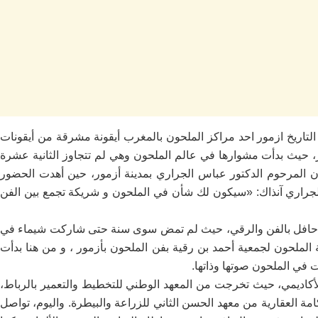
لتاريخ ازمور احد مراكز الملحون بالمغرب أيقونة مشرقة من أيقونات
 حيث بدأت مشوارها في عالم الملحون وهي لم تتجاوز الثانية عشرة
 المرحوم الدكتور عباس الجراري بمدينة أزمور، حين أهدت الحضور
الجراري آنذاك: «سيكون لك شأن في الملحون و شريكة تجمع بين الفن
بل حافل بالفن والرقي، حيث لم تمض سوى سنة حتى شاركت شيماء في
ى، ممثلة مدرسة الملحون لجمعية أحمد بن رقية بفن الملحون بأزمور ، و من هنا بدأت
 في الملحون صوتها وذاتها.
الأكاديمي، حيث تخرجت من المعهد الوطني للتخطيط والتعمير بالرباط،
ة العقارية من معهد الحسن الثاني للزراعة والبيطرة. واليوم، تواصل