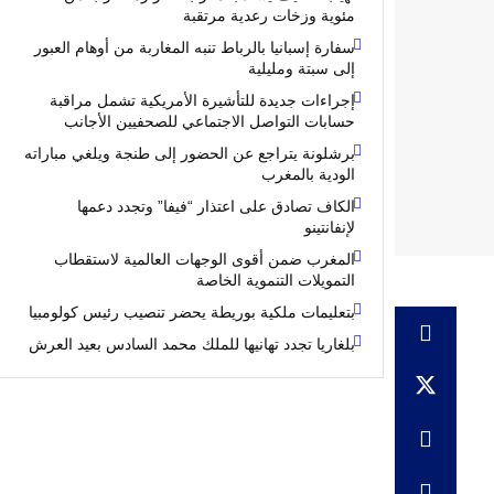
مئوية وزخات رعدية مرتقبة
سفارة إسبانيا بالرباط تنبه المغاربة من أوهام العبور
إلى سبتة ومليلية
إجراءات جديدة للتأشيرة الأمريكية تشمل مراقبة
حسابات التواصل الاجتماعي للصحفيين الأجانب
برشلونة يتراجع عن الحضور إلى طنجة ويلغي مباراته
الودية بالمغرب
الكاف تصادق على اعتذار “فيفا” وتجدد دعمها
لإنفانتينو
المغرب ضمن أقوى الوجهات العالمية لاستقطاب
التمويلات التنموية الخاصة
بتعليمات ملكية بوريطة يحضر تنصيب رئيس كولومبيا
بلغاريا تجدد تهانيها للملك محمد السادس بعيد العرش