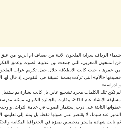
شيماء الرداف سرابة الملحون الآتية من ضفاف ام الربيع من عبق ا
فن الملحون المغربي، التي جمعت بين عذوبة الصوت وعمق الفكر،
من عمرها ، حيث كانت الانطلاقة خلال حفل تكريم عراب الملحون
قصيدتها «الأم» التي تركت بصمة عميقة في النفوس، إذ قال لها 
والدراسة».
لم تكن تلك الكلمات مجرد تشجيع عابر، بل كانت بشارة بم ستق
مسابقة الإنشاد عام 2013، وفازت بالجائزة الكبر
خطواتها الثابتة على درب إستثمار الصوت في خدمة التراث، و وجدت
التميز عند شيماء لا يقتصر على صوتها فقط، بل يمتد إلى تعليمها 
ثم نالت شهادة ماستر متخصص بميزة في الجغرافيا المكانية والحكام