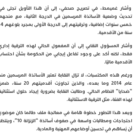
ت
ا
 غميمط، في تصريح صحفي، إلى أن هذا التأويل تجلى في
ا
 وضعية الأساتذة المرسمين في الدرجة الثانية، مع منحهم
ب
خمس سنوات إضافية، وترقيتهم إلى الدرجة الأولى بمجرد بلوغهم 14
ق
ه
ن الأقدمية.
م
 المسؤول النقابي إلى أن المفعول الحالي لهذه الترقية إداري
و
ي
لكنه أكد على وجود تفاعل إيجابي من الحكومة بشأن احتساب
م
ية ماليًا.
م
ا
هذه المكتسبات، لا تزال النقابة تعتبر الأساتذة المرسمين منذ
و
م
عام 2014 وما بعده، والذين تجاوزت أقدميتهم 20 سنة، ضمن
ر
” النظام الحالي. وطالبت النقابة بضرورة إيجاد حلول استثنائية
ا
ن
لفئة، مثل الترقية الاستثنائية.
ا
هذا التطور خطوة هامة في معالجة ملف طالما كان موضوع
ب
ب
احتجاجات ومطالبات واسعة في صفوف أساتذة “الزنزانة 10″، وينتظر
ي
ساهم في تحسين أوضاعهم المهنية والمادية.
ب
ج