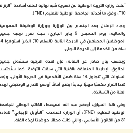
ا
وزارة التربية الوطنية عن تسوية شبه نهائية لملف أساتذة “الزنزانة
و
ف
د
أ
الإعلان بعد اجتماع بين الوزارة ووزارة الوظيفة العمومية
إ
والمالية، يوم الخميس 9 يناير الجاري، حيث تقرر ترقية جميع
ر
الموظفين المصنفين في الدرجة الثانية (السلم 10) الذين استوفوا 14
إ
 الخدمة إلى الدرجة الأولى.
ت
ح
ف
 بيان صادر عن النقابة، فإن هذه الترقية ستشمل جميع
ا
ق الإدارية المتعلقة بالفترة التي سبقت الترقية، كما ستُحتسب
السنوات التي تتجاوز 14 سنة ضمن الأقدمية في الدرجة الأولى. ويُعد
خ
ج
قرار مكسبًا مهنيًا جديدًا يفتح آفاقًا أوسع للتدرج الوظيفي لهذه
و
من الأساتذة.
ر
ا
ذا السياق، أوضح عبد الله غميمط، الكاتب الوطني للجامعة
ا
الوطنية للتعليم (FNE)، أن الوزارة اعتمدت “التأويل الإيجابي” للمادة
ن
أ
ي
ص