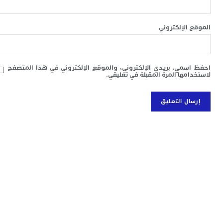
ا
ت
ت
 الإلكتروني
ا
ا
ا
غ
سمي، بريدي الإلكتروني، والموقع الإلكتروني في هذا المتصفح
م
امها المرة المقبلة في تعليقي.
ع
ا
ب
س
ج
م
ص
“
إ
ب
ت
ب
ع
ا
ا