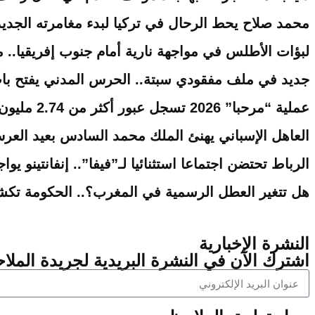
محمد صلاح يحط الرحال في تركيا لبدء مغامرته الجدي
لبؤات الأطلس في مواجهة نارية أمام جنوب إفريقيا.. 
جديد في ملف مفقودي سبتة.. الحرس المدني يفتح با
عملية “مرحبا” 2026 تسجل عبور أكثر من 2.74 مليون من مغاربة العالم نحو أرض الوطن
العاهل الإسباني يهنئ الملك محمد السادس بعيد العرش 
الرباط تحتضن اجتماعا استثنائيا لـ”فيفا”.. إنفانتينو ي
هل تتغير العطل الرسمية في المغرب؟.. الحكومة تكش
النشرة الإخبارية
اشترك الآن في النشرة البريدية لجريدة الملاح