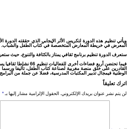
ويأتي تنظيم هذه الدورة لتكريس الأثر الإيجابي الذي حققته الدورة ا
المعرض في خريطة المعارض المتخصصة في كتاب الطفل والشباب.
ستعرف الدورة تنظيم برنامج ثقافي يمتاز بالكثافة والتنوع، حيث ستعرف 7 فضاءات للتنشيط داخل صالات العرض تنظيم ما مجموعه 405 ورشة بمعدل 45 ورشة في
فيما تحتضن أربع فضاء
القادرين على خلق منصة مغربية لصناعة كتاب الطفل، تأليفا ورسما 
الوطنية فيمجال تدبير المكتبات المدرسية، فضلا عن جملة من البرامج
اترك تعليقاً
لن يتم نشر عنوان بريدك الإلكتروني.
الحقول الإلزامية مشار إليها بـ
*