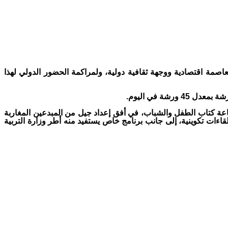
كعاصمة اقتصادية ووجهة ثقافية دولية، ولمراكمة الحضور الدولي لهذا
ون على الاندماج في صناعة كتاب الطفل والشباب، في أفق إعداد جيل من المبدعين المغاربة
ات تكوينية، إلى جانب برنامج خاص يستفيد منه أطر وزارة التربية