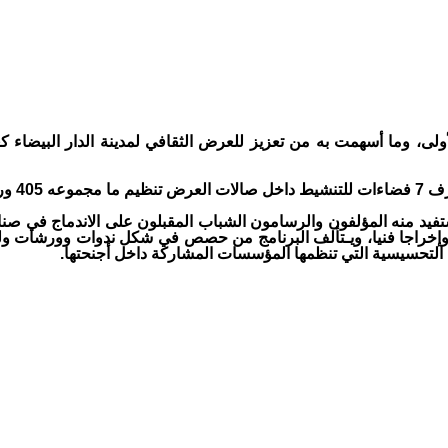
لأولى، وما أسهمت به من تعزيز للعرض الثقافي لمدينة الدار البيضاء 
 اليوم.
ات أخرى للفعاليات تنظيم 66 نشاطا ثقافيا يستفيد منه المؤلفون والرسامون الشباب المقبل
وإخراجا فنيا، ويـتألف البرنامج من حصص في شكل ندوات وورشات ولقاء
 التحسيسية التي تنظمها المؤسسات المشاركة داخل أجنحتها.