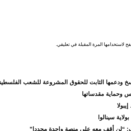
ح لاستخدامها المرة المقبلة في تعليقي.
لراسخ ودعمها الثابت للحقوق المشروعة للشعب الفلسطي
س وحماية مقدساتها
يبولا
اية سينالوا
: “لن أقف معه على منصة واحدة مجددا”