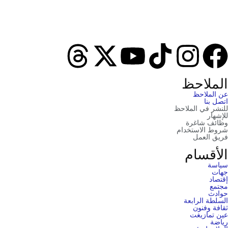
الملاحظ
عن الملاحظ
اتصل بنا
للنشر في الملاحظ
للإشهار
وظائف شاغرة
شروط الاستخدام
فريق العمل
الأقسام
سياسة
جهات
إقتصاد
مجتمع
حوادث
السلطة الرابعة
ثقافة وفنون
عين تمازيغت
رياضة