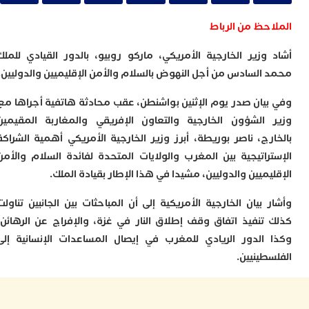
ا
و
حظ من الرباط
ف
د
وزير الخارجية الأمريكي، ماركو روبيو، بالدور القيادي للملك
أ
إ
السادس من أجل النهوض بالسلام والأمن الإقليميين والدوليين.
ر
يان صدر يوم الإثنين بواشنطن، عقب محادثة هاتفية أجراها مع
إ
ت
الشؤون الخارجية والتعاون الإفريقي والمغاربة المقيمين
ح
رج، ناصر بوريطة، أبرز وزير الخارجية الأمريكي أهمية الشراكة
ف
ا
راتيجية بين المغرب والولايات المتحدة لفائدة السلام والأمن
ميين والدوليين، مشيدا في هذا الإطار بقيادة الملك.
خ
ج
بيان الخارجية الأمريكية إلى أن المباحثات بين الجانبين تناولت
و
ر
تنفيذ اتفاق وقف إطلاق النار في غزة، والإفراج عن الرهائن،
ا
الدور الريادي للمغرب في إيصال المساعدات الإنسانية إلى
ا
طينيين.
ن
أ
ي
ص