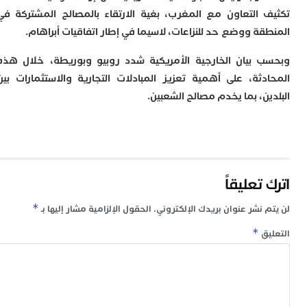
ت
 التعاون مع المغرب، بغية الارتقاء بالمصالح المشتركة في
ا
ا
قة ووضع حد للنزاعات، لاسيما في إطار اتفاقيات أبراهام.
ب
ق
 بيان الخارجية الأمريكية شدد روبيو وبوريطة، خلال هذه
ه
دثة، على أهمية تعزيز المبادلات التجارية والاستثمارات بين
م
ن، بما يخدم مصالح الشعبين.
و
ي
م
م
ا
و
م
تعليقاً
ر
ا
*
 نشر عنوان بريدك الإلكتروني.
الحقول الإلزامية مشار إليها بـ
ن
ا
*
ق
ب
ب
ي
ب
ج