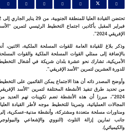
ا
ي
ب
ته
تحتضن القيادة العليا للمنطقة الجنوبية، من 29 يناير الجاري إلى 2
إ
ر المقبل بأكادير، اجتماع التخطيط الرئيسي لتمرين “الأسد
ر
202”.
ك
دي
لاغ للقيادة العامة للقوات المسلحة الملكية، الاثنين، أنه
ب
ع
افة إلى ممثلي القوات المسلحة الملكية والقوات المسلحة
ا
يكية، تشارك نحو عشرة بلدان شريكة في أشغال التخطيط
ت
 العشرين لتمرين “الأسد الإفريقي”.
ي
أ
 المصدر ذاته أن هذا الاجتماع يمكن القائمين على التخطيط
تن
لت
ديد طرق تنفيذ الأنشطة المختلفة لتمرين “الأسد الإفريقي
ح
2024″، مبرزا أن هذه الأنشطة تضم تكوينات تهم العديد من
ا
ات العملياتية، وتمرينا للتخطيط موجه لأطر القيادة العليا،
ع
ا
رات مسلحة متعددة ومشتركة، وأنشطة مدنية-عسكرية، إلى
ال
تمارين إزالة التلوث (النووي والإشعاعي والبيولوجي
با
يائي).
ن