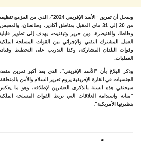
م
س
وسجل أن تمرين “الأسد الإفريقي 2024″، الذي من المزمع تنظيمه
إس
با
من 20 إلى 31 ماي المقبل بمناطق أكادير، وطانطان، والمحبس،
تن
، والقنيطرة، وبن جرير وتيفنيت، يهدف إلى تطوير قابلية
ال
 المشترك التقني والإجرائي بين القوات المسلحة الملكية
م
أ
 البلدان المشاركة، وكذا التدريب على التخطيط وقيادة
ال
ات.
إ
س
البلاغ بأن “الأسد الإفريقي”، الذي يعد أكبر تمرين متعدد
وم
ات في القارة الإفريقية يروم تعزيز السلام والأمن بالمنطقة،
إ
ي هذه السنة بالذكرى العشرين لإطلاقه، وهو ما يعكس
ج
ل
ة واستدامة العلاقات التي تربط القوات المسلحة الملكية
ال
ها الأمريكية”.
ت
م
ح
ا
ا
ل