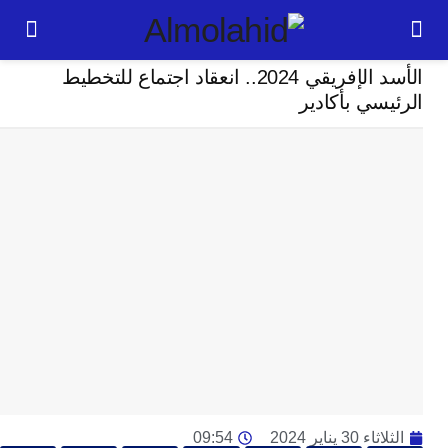
سياسة
الأسد الإفريقي 2024.. انعقاد اجتماع للتخطيط
24
سي بأكادير
ساعة
ت
ا
وت
و
ج
ال
با
م
لت
ا
ا
جل
30 يناير 2024
09:54