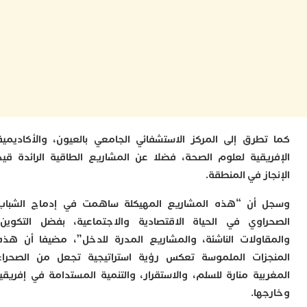
ا
ب
ي
ع
ا
إ
ط
و
م
ا
ب
طرق إلى المركز الاستشفائي الجامعي بالعيون، والأكاديمية
يقية لعلوم الصحة، فضلا عن المشاريع الطاقية الرائدة قيد
ا
ت
ز في المنطقة.
ع
ا
أن “هذه المشاريع المهيكلة ساهمت في إدماج الشباب
“
اوي في الحياة الاقتصادية والاجتماعية، بفضل التكوين،
و
د
اولات الناشئة، والمشاريع المدرة للدخل”، مضيفا أن هذه
ل
زات الملموسة تعكس رؤية استراتيجية تجعل من الصحراء
ا
بية منارة للسلم، والاستقرار، والتنمية المستدامة في إفريقيا
ض
ها.
أ