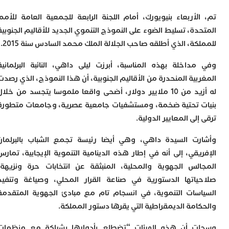
ا
ي
لأربعاء بنيويورك، أمام اللجنة الرابعة للجمعية العامة للأمم
ب
ة، تسليط الضوء على النموذج التنموي الجديد للأقاليم الجنوبية
ت
إ
ة، الذي أطلقه صاحب الجلالة الملك محمد السادس سنة 2015.
ر
ك
داخلة بهذه المناسبة، أبرزت ليلى داهي، النائبة البرلمانية
د
ية المنحدرة من الأقاليم الجنوبية، أن هذا النموذج، الذي رصدت
ب
ع
له أزيد من 10 ملايير دولار، أضحى واقعا ملموسا يتجسد من خلال
ا
 تحتية ضخمة، ومستشفيات جامعية عصرية، وجامعات متطورة
ت
لى المعايير الدولية.
ي
أ
ت السيدة داهي، وهي أيضا رئيسة تجمع الشباب بالبرلمان
ت
قي، إلى أنه في إطار هذه الدينامية التنموية الإيجابية، تمارس
ل
ح
لس الجهوية والمحلية، المنبثقة عن انتخابات حرة ونزيهة،
ا
اتها الدستورية في صناعة القرار المحلي، وصياغة وتنفيذ
ع
ا
سات التنموية، في انسجام تام مع مبادئ الجهوية المتقدمة
ا
امة الديمقراطية التي يقرها دستور المملكة.
ب
ن
 أن هذه الهيئات “تضطلع بأدوارها بشراكة مع منظمات