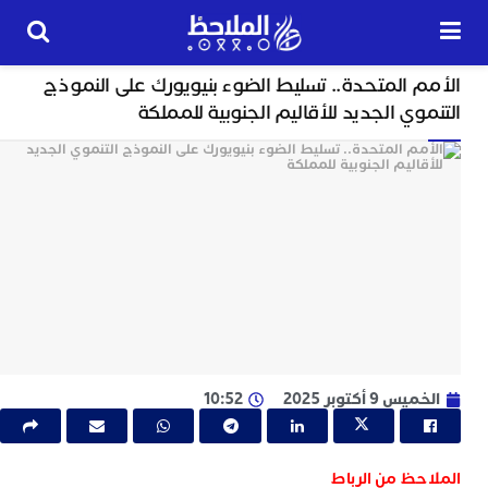
سلايدر
 المتحدة.. تسليط الضوء بنيويورك على النموذج
24
وي الجديد للأقاليم الجنوبية للمملكة
ساعة
ت
ا
و
و
ج
ا
ب
م
س 9 أكتوبر 2025
10:52
ل
ا
ا
ج
لاحظ من الرباط