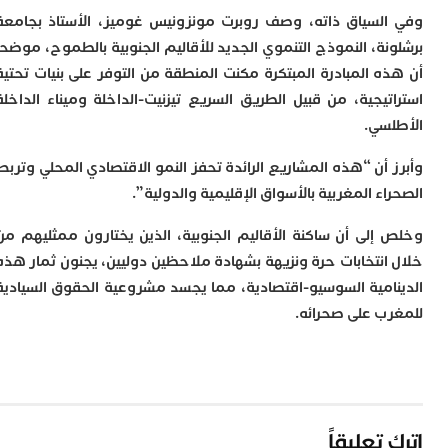
ا
لسياق ذاته، وصف روبرت مونزونيس غوميز، الأستاذ بجامعة
ا
ل
نة، النموذج التنموي الجديد للأقاليم الجنوبية بالطموح، موضحا
ا
ه المبادرة المبتكرة مكنت المنطقة من التوفر على بنيات تحتية
ا
ا
تيجية، من قبيل الطريق السريع تيزنيت-الداخلة وميناء الداخلة
سي.
ب
م
ب
 أن “هذه المشاريع الرائدة تحفز النمو الاقتصادي المحلي وتربط
ي
ء المغربية بالأسواق الإقليمية والدولية”.
ت
ر
إلى أن ساكنة الأقاليم الجنوبية، الذين يختارون ممثليهم من
ك
انتخابات حرة ونزيهة بشهادة ملاحظين دوليين، يجنون ثمار هذه
ب
امية السوسيو-اقتصادية، مما يجسد مشروعية الحقوق السيادية
ت
ت
ب على صحرائه.
ل
م
ا
ب
ا
تعليقاً