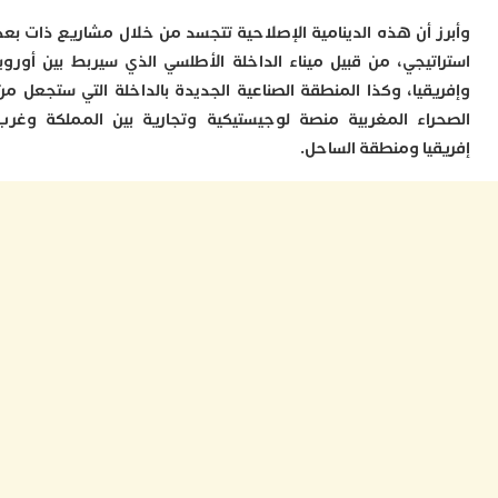
م
 أن هذه الدينامية الإصلاحية تتجسد من خلال مشاريع ذات بعد
س
تيجي، من قبيل ميناء الداخلة الأطلسي الذي سيربط بين أوروبا
إ
ب
قيا، وكذا المنطقة الصناعية الجديدة بالداخلة التي ستجعل من
ت
اء المغربية منصة لوجيستيكية وتجارية بين المملكة وغرب
ا
يا ومنطقة الساحل.
م
أ
ا
إ
س
و
إ
ج
ل
ا
ت
م
ح
ا
ا
ل