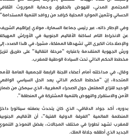
ا
مع المدني، للنهوض بالحقوق وحماية الموروث الثقافي
ز
ي وتثمين الموارد المحلية كرافد من روافد التنمية المستدامة”.
ا
أ
ا
لإطار ذاته، عبر رئيس جماعة السمارة، مولاي إبراهيم الشريف،
ص
انخراط التام لساكنة الأقاليم الجنوبية في الأوراش المهيكلة
ا
لاحات الكبرى التي تشهدها المملكة، مشيرا، في هذا الصدد، إلى
ف
ا
لجهوية المتقدمة باعتباره “مرحلة انتقالية” على طريق تنزيل
ا
الحكم الذاتي تحت السيادة الوطنية للمغرب.
ب
و
 في مداخلته أمام أعضاء اللجنة الرابعة للجمعية العامة للأمم
ل
دة، إن “مخطط الحكم الذاتي يعد الحل السياسي الواقعي
ا
د للنزاع المفتعل حول الصحراء المغربية، الذي سيمكن من ضمان
ي
ب
 والاستقرار والنهوض بالتنمية المشتركة في المنطقة”.
ح
ت
، أكد جواد الدقاقي، الذي كان يتحدث بصفته سيناتورا داخل
م
مة العالمية “الغرفة الدولية الفتية”، أن الأقاليم الجنوبية
7
م
ب تشهد تطورا في مختلف المجالات، بفضل النموذج التنموي
و
 الذي أطلقه جلالة الملك.
ر