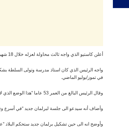
أعلن كاستيو الذي واجه ثالث محاولة لعزله خلال 18 شهرا في السلطة، في خطاب متلفز للأمة أنه حل البرلمان وسيحكم عبر مرسوم، في ما اعتبر بمثابة انقلاب.
واجه الرئيس الذي كان استاذ مدرسة وتولى السلطة بشكل 
في تموز/يوليو الماضي.
وقال الرئيس البالغ من العمر 53 عاما “هذا الوضع الذي لا يحتمل لا يمكن أن يستمر” معلنا أنه “يحل البرلمان مؤقتا وينصب حكومة طوارىء استثنائية”.
وأضاف أنه سيدعو الى جلسة لبرلمان جديد “في أسرع وقت
وأوضح انه الى حين تشكيل برلمان جديد ستحكم البلاد “