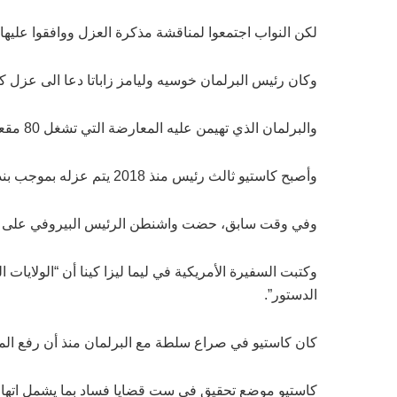
لكن النواب اجتمعوا لمناقشة مذكرة العزل ووافقوا عليها بغالبية 101 صوت من أصل 130 في جلسة بثها التلفزيو
وكان رئيس البرلمان خوسيه وليامز زاباتا دعا الى عزل 
والبرلمان الذي تهيمن عليه المعارضة التي تشغل 80 مقعدا، كان بحاجة إلى 87 صوتا لتمرير المذكرة.
وأصبح كاستيو ثالث رئيس منذ 2018 يتم عزله بموجب بند “العجز الأخلاقي” الوارد في الدستور.
وفي وقت سابق، حضت واشنطن الرئيس البيروفي على العودة 
وكتبت السفيرة الأمريكية في ليما ليزا كينا أن “الولاي
الدستور”.
كان كاستيو في صراع سلطة مع البرلمان منذ أن رفع الم
كاستيو موضع تحقيق في ست قضايا فساد بما يشمل اتهامات 