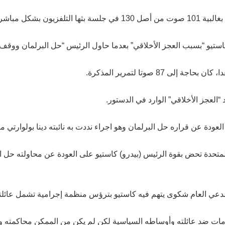
ن بشكل مباشر.
كاستيو “بسبب العجز الأخلاقي” بعدما حاول الرئيس “حل البرلمان ووق
عن قراره حل البرلمان وهو اجراء نددت به نائبته دينا بولوارتي معتبر
ات المتحدة تحض بقوة الرئيس (بيدرو) كاستيو على العودة عن محاولته 
دعي العام شكوى يتهم فيه كاستيو بترؤس منظمة إجرامية تشمل عائلته 
ضد عائلته وأوساطه السياسية لكن لم يكن من الممكن محاكمته وهو في 