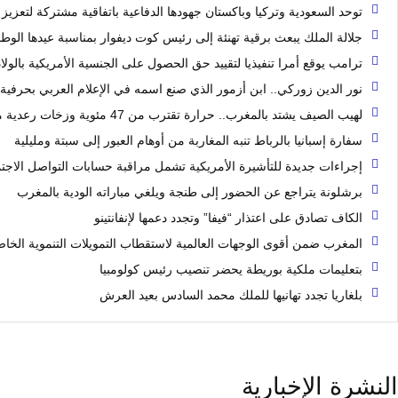
توحد السعودية وتركيا وباكستان جهودها الدفاعية باتفاقية مشتركة لتعزيز 
جلالة الملك يبعث برقية تهنئة إلى رئيس كوت ديفوار بمناسبة عيدها الوط
ترامب يوقع أمرا تنفيذيا لتقييد حق الحصول على الجنسية الأمريكية بالولا
نور الدين زوركي.. ابن أزمور الذي صنع اسمه في الإعلام العربي بحرفية 
لهيب الصيف يشتد بالمغرب.. حرارة تقترب من 47 مئوية وزخات رعدية مرتقبة
سفارة إسبانيا بالرباط تنبه المغاربة من أوهام العبور إلى سبتة ومليلية
إجراءات جديدة للتأشيرة الأمريكية تشمل مراقبة حسابات التواصل الاجت
برشلونة يتراجع عن الحضور إلى طنجة ويلغي مباراته الودية بالمغرب
الكاف تصادق على اعتذار “فيفا” وتجدد دعمها لإنفانتينو
المغرب ضمن أقوى الوجهات العالمية لاستقطاب التمويلات التنموية الخا
بتعليمات ملكية بوريطة يحضر تنصيب رئيس كولومبيا
بلغاريا تجدد تهانيها للملك محمد السادس بعيد العرش
النشرة الإخبارية