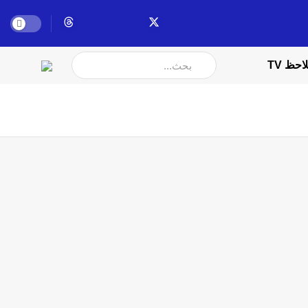
احظ TV