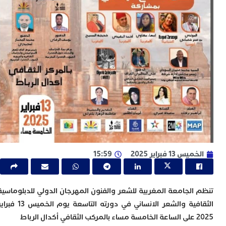
ا
ي
ب
ت
إ
ر
ك
د
ب
ع
ا
ت
ي
أ
ت
ل
 13 فبراير 2025
15:59
ح
ا
ع
ا
الجامعة المغربية للشعر والفنون المهرجان الدولي للدبلوماسية
ا
الثقافية والشعر الانساني في دورته التاسعة يوم الخميس 13 فبراير
ب
ط
ن