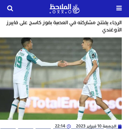
رياضة
ء يفتتح مشاركته في العصبة بفوز كاسح على فايبرز
24
غندي
ساعة
ب
ت
ت
ل
م
ا
ب
ا
ا
ي
ط
ا
 10 فبراير 2023
22:14