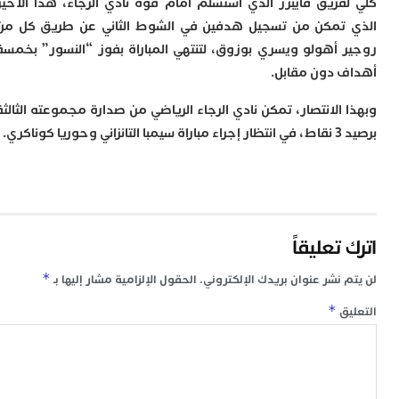
فريق فايبرز الذي استسلم أمام قوة نادي الرجاء، هذا الأخير
ت
ا
تمكن من تسجيل هدفين في الشوط الثاني عن طريق كل من
ا
 أهولو ويسري بوزوق، لتنتهي المباراة بفوز “النسور” بخمسة
ب
ق
 دون مقابل.
ه
الانتصار، تمكن نادي الرجاء الرياضي من صدارة مجموعته الثالثة
م
و
ا كوناكري.
ي
م
م
ا
و
م
تعليقاً
ر
ا
*
 نشر عنوان بريدك الإلكتروني.
الحقول الإلزامية مشار إليها بـ
ن
ا
*
ق
ب
ب
ي
ب
ج