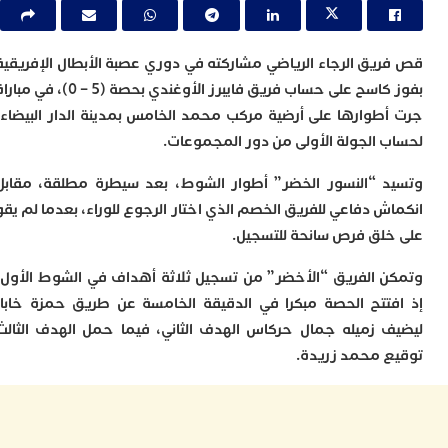
ا
و
ف
د
يق الرجاء الرياضي مشاركته في دوري عصبة الأبطال الإفريقية
أ
بفوز كاسح على حساب فريق فايبرز الأوغندي بحصة (5 – 0)، في مباراة
إ
طوارها على أرضية مركب محمد الخامس بمدينة الدار البيضاء،
ر
 الجولة الأولى من دور المجموعات.
إ
ت
 “النسور الخضر” أطوار الشوط، بعد سيطرة مطلقة، مقابل
ح
ف
ش دفاعي للفريق الخصم الذي اختار الرجوع للوراء، بعدما لم يقو
ا
لق فرص سانحة للتسجيل.
خ
 الفريق “الأخضر” من تسجيل ثلاثة أهداف في الشوط الأول،
ج
و
تتح الحصة مبكرا في الدقيقة الخامسة عن طريق حمزة خابا،
ر
 زميله جمال حركاس الهدف الثاني، فيما حمل الهدف الثالث
ا
 محمد زريدة.
ا
ن
أ
ي
ص