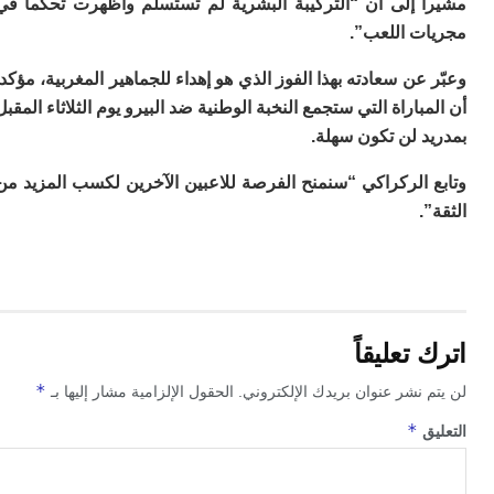
 إلى أن “التركيبة البشرية لم تستسلم وأظهرت تحكما في
م
ت اللعب”.
س
إس
عن سعادته بهذا الفوز الذي هو إهداء للجماهير المغربية، مؤكدا
با
باراة التي ستجمع النخبة الوطنية ضد البيرو يوم الثلاثاء المقبل
تن
ال
 لن تكون سهلة.
م
أ
 الركراكي “سنمنح الفرصة للاعبين الآخرين لكسب المزيد من
ال
.
إ
س
وم
إ
ج
ل
تعليقاً
ال
ت
*
 نشر عنوان بريدك الإلكتروني.
الحقول الإلزامية مشار إليها بـ
م
ح
*
ق
ا
ا
ل