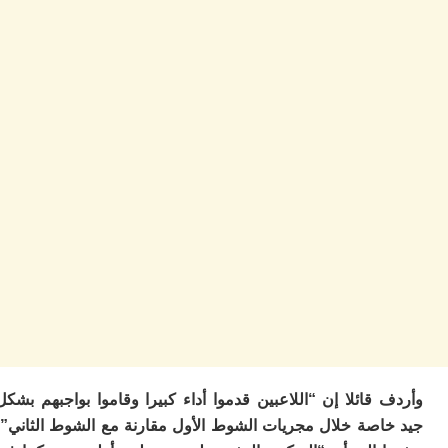
ا
ز
ا
أ
ا
ص
ا
ف
ال
ا
ب
و
ل
ا
ي
ب
ح
ت
م
7
قائلا إن “اللاعبين قدموا أداء كبيرا وقاموا بواجبهم بشكل
م
و
اصة خلال مجريات الشوط الأول مقارنة مع الشوط الثاني”،
ر