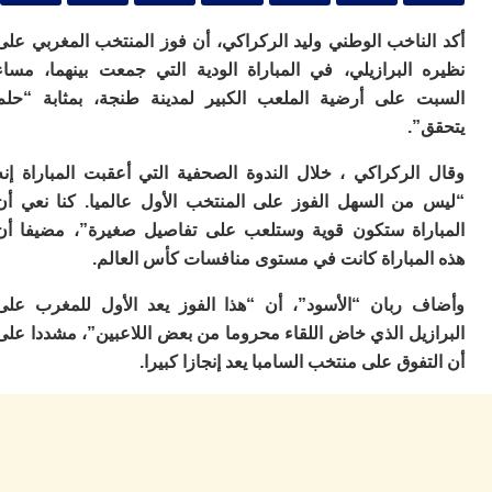
ا
ي
لناخب الوطني وليد الركراكي، أن فوز المنتخب المغربي على
ب
ته
 البرازيلي، في المباراة الودية التي جمعت بينهما، مساء
إ
 على أرضية الملعب الكبير لمدينة طنجة، بمثابة “حلم
ر
”.
ك
دي
ب
الركراكي ، خلال الندوة الصحفية التي أعقبت المباراة إنه
ع
من السهل الفوز على المنتخب الأول عالميا. كنا نعي أن
ا
راة ستكون قوية وستلعب على تفاصيل صغيرة”، مضيفا أن
ت
لمباراة كانت في مستوى منافسات كأس العالم.
ي
أ
 ربان “الأسود”، أن “هذا الفوز يعد الأول للمغرب على
تن
لت
زيل الذي خاض اللقاء محروما من بعض اللاعبين”، مشددا على
ح
فوق على منتخب السامبا يعد إنجازا كبيرا.
ا
ع
ا
ال
با
ن