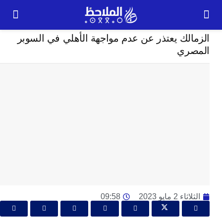
رياضة
لك يعتذر عن عدم مواجهة الأهلي في السوبر
24
ري
ساعة
ت
ا
وت
و
ج
ال
با
م
لت
ا
 2 مايو 2023
09:58
ا
جل