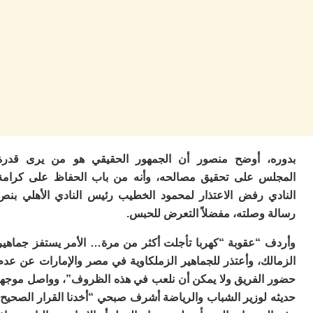
م
س
إس
با
تن
ال
م
أ
ال
إ
س
، أوضح منصور أن الجمهور الحقيقي هو من يرى قدرة
وم
س على تحقيق مصالحه، وأنه من باب الحفاظ على كرامة
إ
ج
ي رفض الاعتذار لمحمود الخطيب رئيس النادي الأهلي بنص
ل
 وصلته، مفضلاً التعرض للحبس.
ال
ت
 “عقوبة “كهربا تأجلت أكثر من مرة… الأمر يستفز جماهير
م
لك، وأعتذر للجماهير الزملكاوية في مصر والإمارات عن عدم
ح
ا
الفريق ولا يمكن أن نلعب في هذه الظروف”، وواصل موجها
ا
 لوزير الشباب والرياضة أشرف صبحي “أخدنا القرار الصحيح،
ل