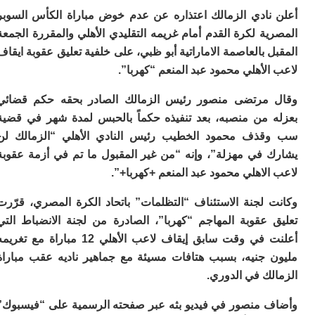
ا
نادي الزمالك اعتذاره عن عدم خوض مباراة الكأس السوبر
ي
ب
ة لكرة القدم أمام غريمه التقليدي الأهلي والمقررة الجمعة
ته
 بالعاصمة الاماراتية أبو ظبي، على خلفية تعليق عقوبة ايقاف
إ
ر
لأهلي محمود عبد المنعم “كهربا”.
ك
دي
مرتضى منصور رئيس الزمالك الصادر بحقه حكم قضائي
ب
 من منصبه، بعد تنفيذه حكماً بالحبس لمدة شهر في قضية
ع
ذف محمود الخطيب رئيس النادي الأهلي “الزمالك لن
ا
 في مهزلة”، وإنه “من غير المقبول ما تم في أزمة عقوبة
ت
ي
لاهلي محمود عبد المنعم +كهربا+”.
أ
تن
 لجنة الاستئناف “التظلمات” باتحاد الكرة المصري، قرّرت
لت
 عقوبة المهاجم “كهربا”، الصادرة من لجنة الانضباط التي
ح
ا
أعلنت في وقت سابق إيقاف لاعب الأهلي 12 مباراة مع تغريمه
ع
 جنيه، بسبب هتافات مسيئة مع جماهير ناديه عقب مباراة
ا
ك في الدوري.
ال
با
 منصور في فيديو بثه عبر صفحته الرسمية على “فيسبوك”
ن