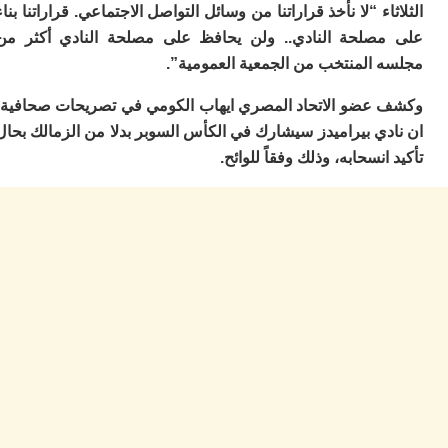
اء “لا نأخذ قراراتنا من وسائل التواصل الاجتماعي. قراراتنا بناء
ا
ز
صلحة النادي.. ولن يحافظ على مصلحة النادي أكثر من
ا
 المنتخب من الجمعية العمومية”.
أ
ا
عضو الاتحاد المصري ايهاب الكومي في تصريحات صحافية،
ص
ا
ي بيراميدز سيشارك في الكأس السوبر بدلا من الزمالك بحال
ف
انسحابه، وذلك وفقاً للوائح.
ال
ا
ب
و
ل
ا
ي
ب
ح
ت
م
7
م
و
ر