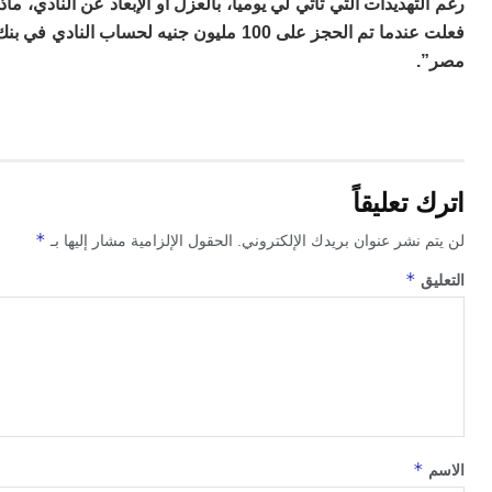
ا
تهديدات التي تأتي لي يوميا، بالعزل أو الإبعاد عن النادي، ماذا
فعلت عندما تم الحجز على 100 مليون جنيه لحساب النادي في بنك
ب
ي
ع
ا
إ
ط
و
مب
تعليقاً
ال
ب
*
 نشر عنوان بريدك الإلكتروني.
الحقول الإلزامية مشار إليها بـ
ا
ت
*
ق
ع
اع
“ف
و
د
لإ
ا
ض
*
أ