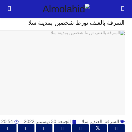
حوادث
قة بالعنف تورط شخصين بمدينة سلا
24
ساعة
ت
ا
وت
و
ج
ال
با
م
لت
ا
ا
رقة
,
العنف
,
سلا
الجمعة 30 ديسمبر 2022
20:54
جل