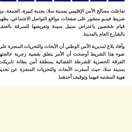
ا
ي
 مصالح الأمن الإقليمي بمدينة سلا، بجدية كبيرة، الجمعة، مع
ب
ته
فيديو منشور على صفحات مواقع التواصل الاجتماعي، يظهر
إ
شخصين باعتراض سبيل سيدة وتعريضها للسرقة بالعنف
ر
ع العام بالمدينة.
ك
دي
ب
بلاغ لمديرية الأمن الوطني أن الأبحاث والتحريات المنجزة على
ع
ذا الشريط أوضحت أن الأمر يتعلق بقضية زجرية عالجتها
ا
ة الحضرية للشرطة القضائية بمنطقة أمن بطانة تابريكت
ت
ة سلا، حيث أسفرت الأبحاث والتحريات المنجزة عن تحديد
ي
أ
لمشتبه فيهما وتوقيف أحدهما.
تن
لت
ح
ا
ع
ا
ال
با
ن