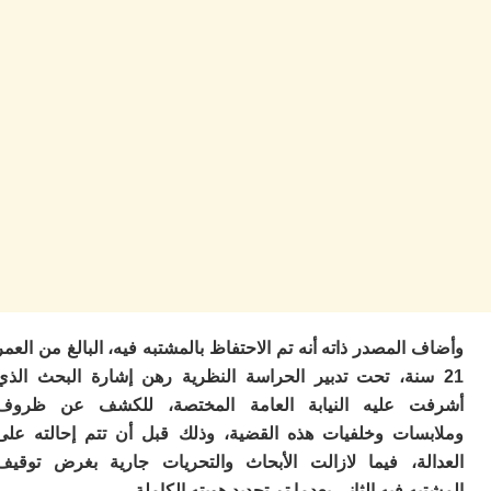
ا
ز
ا
أ
ا
ص
ا
ف
ال
ا
ب
و
ل
ا
ي
ب
المصدر ذاته أنه تم الاحتفاظ بالمشتبه فيه، البالغ من العمر
ح
سنة، تحت تدبير الحراسة النظرية رهن إشارة البحث الذي
ت
م
 عليه النيابة العامة المختصة، للكشف عن ظروف
7
سات وخلفيات هذه القضية، وذلك قبل أن تتم إحالته على
م
لة، فيما لازالت الأبحاث والتحريات جارية بغرض توقيف
و
ر
ه فيه الثاني بعدما تم تحديد هويته الكاملة.