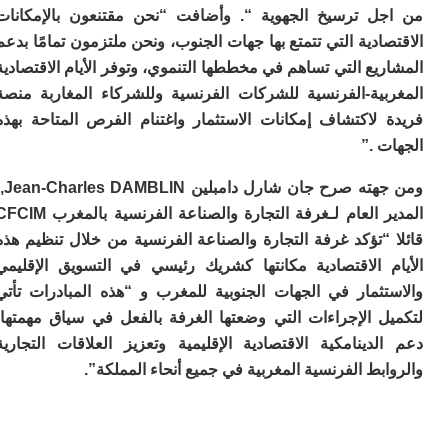
نا
ل ترسيخ الجهوية “. وأضافت “نحن مقتنعون بالإمكانات
أ
ج
ادية التي تتمتع بها جهات الجنوب، ونحن ملتزمون تمامًا بدعم
إف
يع التي تساهم في مخططها التنموي، وتوفر الأيام الاقتصادية
م
بية-الفرنسية للشركات الفرنسية وللشركاء المغاربة منصة
م
ن
 لاكتشاف إمكانات الاستثمار واغتنام الفرص المتاحة بهذه
ن
 .”
ال
وا
ومن جهته صرح جان شارل دامبلين Jean-Charles DAMBLIN,،
ج
المدير العام لـغرفة التجارة والصناعة الفرنسية بالمغرب CFCIM
ف
“تؤكد غرفة التجارة والصناعة الفرنسية من خلال تنظيم هذه
م
م
م الاقتصادية مكانتها كشريك رئيسي في التسويق الإقليمي
س
تثمار في الجهات الجنوبية للمغرب و “هذه المبادرات تأتي
ا
ا
ل الإجراءات التي وضعتها الغرفة بالفعل في سياق مهمتها:
ي
دينامكية الاقتصادية الإقليمية وتعزيز العلاقات التجارية
ب
بط الفرنسية المغربية في جميع أنحاء المملكة”.
ت
ا
ع
“