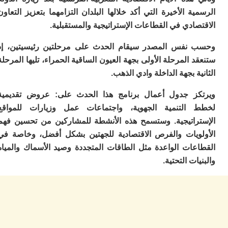
إي
ة الأخيرة التي أكد خلالها البلدان التزامهما بتعزيز التعاون
م
ادي في القطاعات الإستراتيجية والمستقبلية.
م
م
خ
نفس المصدر سيقام الحدث على مرحلتين رئيسيتين، إذ
ب
 المرحلة الأولى بجهة العيون الساقية الحمراء، تليها المرحلة
م
ة بجهة الداخلة وادي الذهب.
ف
ه
م
ز جدول أعمال برنامج هذا الحدث على: عروض تقديمية
بو
التنمية الجهوية، واجتماعات عمل وزيارات للمواقع
سي
راتيجية. وستسمح هذه الأنشطة للمشاركين من تحسين فهم
دن
ويات والفرص الاقتصادية للجهتين بشكل أفضل، وخاصة في
ب
ت
عات الواعدة مثل الطاقات المتجددة وصيد الأسماك والمياه
غ
ات التحتية.
ب
م
ص
ف
ح
ز
“