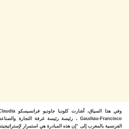
أ
م
ع
م
و
م
م
ص
ي
ا
ف
تر
لب
م
ا
م
ط
س
ل
وفي هذا السياق، أشارت كلوديا جاوديو فرانسيسكو Claudia
ا
Gaudiau-Francisco ، رئيسة رئيسة غرفة التجارة والصناعة
ف
م
ية بالمغرب إلى “إن هذه المبادرة هي استمرار لإستراتيجيتنا