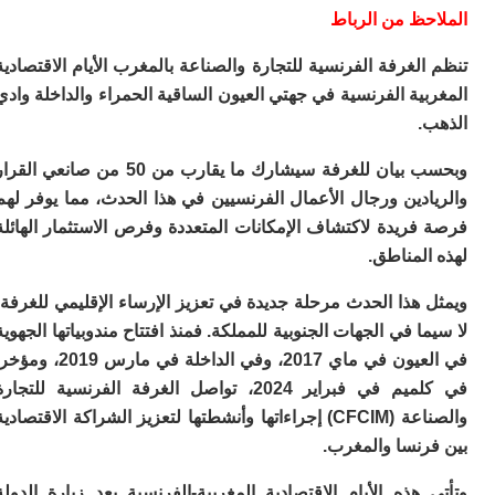
ا
احظ من الرباط
ا
لغرفة الفرنسية للتجارة والصناعة بالمغرب الأيام الاقتصادية
ا
و
ية الفرنسية في جهتي العيون الساقية الحمراء والداخلة وادي
ب
.
ي
ب
وبحسب بيان للغرفة سيشارك ما يقارب من 50 من صانعي القرار
ا
ف
دين ورجال الأعمال الفرنسيين في هذا الحدث، مما يوفر لهم
د
ريدة لاكتشاف الإمكانات المتعددة وفرص الاستثمار الهائلة
ا
لمناطق.
و
م
هذا الحدث مرحلة جديدة في تعزيز الإرساء الإقليمي للغرفة،
كن
ت
ا في الجهات الجنوبية للمملكة. فمنذ افتتاح مندوبياتها الجهوية
ا
في العيون في ماي 2017، وفي الداخلة في مارس 2019، ومؤخرا
ا
في كلميم في فبراير 2024، تواصل الغرفة الفرنسية للتجارة
لم
لا
والصناعة (CFCIM) إجراءاتها وأنشطتها لتعزيز الشراكة الاقتصادية
ل
رنسا والمغرب.
ج
ض
هذه الأيام الاقتصادية المغربية-الفرنسية بعد زيارة الدولة