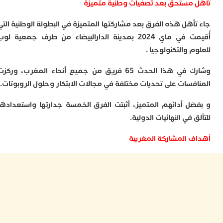
مستحق بعد تصفيات وطنية متميزة
ب
ر
أهل هذه الفرق بعد مشاركتها المتميزة في البطولة الوطنية التي
س
و
أُقيمت في ماي 2024 بمدينة الدارالبيضاء من طرف جمعية لوب
ف
 والتكنولوجيا .
س
ا
وشارك في هذا الحدث 65 فريق من جميع أنحاء المغرب، وركزت
ق
فسات على تحديات مختلفة في مجالات الابتكار وحلول الروبوتات.
ا
ب
ل أدائهم المتميز، أثبتت الفرق الخمسة جدارتها واستعدادها
ت
خ
 في النهائيات الدولية.
س
س
 المشاركة المغربية
أ
ب
إ
ا
م
م
ا
ا