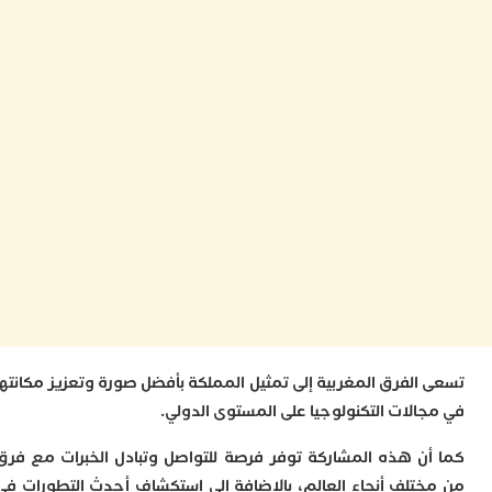
ت
ا
ا
ب
ق
ه
م
و
ي
م
م
ا
و
م
ر
ا
ن
ا
الفرق المغربية إلى تمثيل المملكة بأفضل صورة وتعزيز مكانتها
ب
الات التكنولوجيا على المستوى الدولي.
ب
ي
ن هذه المشاركة توفر فرصة للتواصل وتبادل الخبرات مع فرق
ب
ج
تلف أنحاء العالم، بالإضافة إلى استكشاف أحدث التطورات في