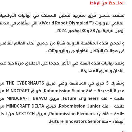
ا
احظ من الرباط
و
ف
 خمس فرق مغربية لتمثيل المملكة في نهائيات الأولمبياد
د
العالمي للروبوت (™World Robot Olympiad)، التي ستُقام في مدينة
أ
إ
 بين 28 و30 نوفمبر 2024.
ر
ع هذه المنافسة الدولية شبابًا من جميع أنحاء العالم للتنافس
إ
ت
لات الابتكار التكنولوجي والروبوتات .
ح
ف
نهائيات هذه السنة هي الأكبر حجما على الاطلاق من ناحية عدد
ا
ن والفرق المشاركة.
خ
ج
وتشارك 5 فرق في المنافسة وهي فريق THE CYBERNAUTS من
و
مدينة الجديدة – فئة Robomission Senior, فريق MINDCRAFT من
ر
طنجة – فئة Future Engineers, فريق MINDCRAFT BRAVO من
ا
ا
طنجة – فئة Robomission Junior, فريق MINDCRAFT DELTA من
ن
طنجة – فئة Robomission Elementary, فريق NEXTECH من الدار
أ
Future Innovators Seni.
ي
ص