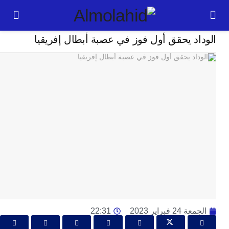
رياضة
د يحقق أول فوز في عصبة أبطال إفريقيا
24
ساعة
ت
ا
وت
و
ج
ال
با
م
لت
ا
ا
2 فبراير 2023
22:31
جل