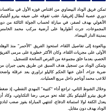
ا
ي
فريق الوداد البيضاوي من اقتناص فوزه الأول في منافسات
ب
ته
عصبة أبطال إفريقيا، عقب تفوقه على ضيفه بيترو أتليتيكو
إ
ولي بهدف لصفر، في مباراة لحساب الجولة الثالثة من دور
ر
وعات، جرت أطوارها على أرضية مركب محمد الخامس
ك
دي
 الدار البيضاء.
ب
ع
دة إلى تفاصيل اللقاء، استحوذ الفريق “الأحمر” منذ الوهلة
ا
ى على مجريات اللقاء، وكان الأكثر خطورة على مرمى الفريق
ت
، بعدما خلق مجموعة من الفرص السانحة للتسجيل.
ي
 الوداد من تسجيل هدف السبق عن طريق يحيى جبران من
أ
تن
جزاء، أعلن عنها الحكم كاليلو تراوري بعد عرقلة واضحة
لت
محمد أوناجم داخل مربع العمليات.
ح
ا
الشوط الثاني، تراجع أداء “كتيبة” المهدي النفطي، إذ ضغط
ع
ا
يترو أتليتيكو بكل ثقله نحو مرمى رضا التكناوتي، وكاد أن
ال
لكفة لولا استماتة الدفاع، لتنتهي المباراة بفوز صعب لنادي
با
 بهدف دون مقابل.
ن