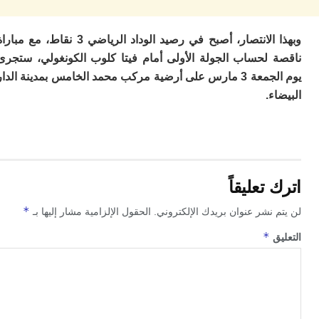
م
س
وبهذا الانتصار، أصبح في رصيد الوداد الرياضي 3 نقاط، مع مباراة
إس
با
 لحساب الجولة الأولى أمام فيتا كلوب الكونغولي، ستجرى
تن
يوم الجمعة 3 مارس على أرضية مركب محمد الخامس بمدينة الدار
ال
ء.
م
أ
ال
إ
س
وم
تعليقاً
إ
ج
*
 نشر عنوان بريدك الإلكتروني.
الحقول الإلزامية مشار إليها بـ
ل
ال
*
ق
ت
م
ح
ا
ا
ل