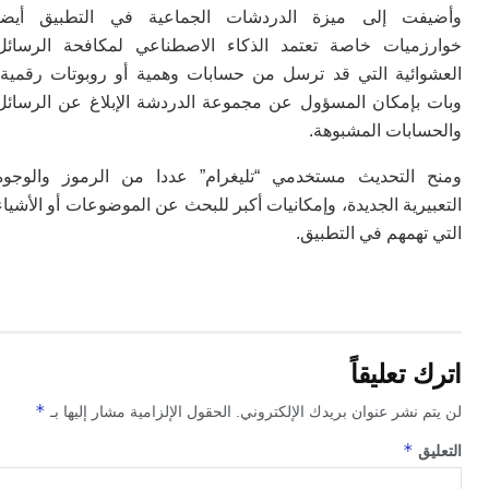
ت
ت إلى ميزة الدردشات الجماعية في التطبيق أيضا
ا
ا
ميات خاصة تعتمد الذكاء الاصطناعي لمكافحة الرسائل
ب
ائية التي قد ترسل من حسابات وهمية أو روبوتات رقمية،
ق
بإمكان المسؤول عن مجموعة الدردشة الإبلاغ عن الرسائل
ه
ابات المشبوهة.
م
و
التحديث مستخدمي “تليغرام” عددا من الرموز والوجوه
ي
م
رية الجديدة، وإمكانيات أكبر للبحث عن الموضوعات أو الأشياء
م
همهم في التطبيق.
ا
و
م
ر
ا
ن
ال
تعليقاً
ب
*
 نشر عنوان بريدك الإلكتروني.
الحقول الإلزامية مشار إليها بـ
ب
ي
*
ق
با
ج