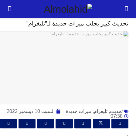
تكنلوجيا
 كبير يجلب ميزات جديدة لـ”تليغرام”
24
ساعة
بل
ت
ته
ل
م
ا
بع
ا
يث
,
تليغرام
,
ميزات جديدة
السبت 10 ديسمبر 2022
ا
07
ي
ط
ا