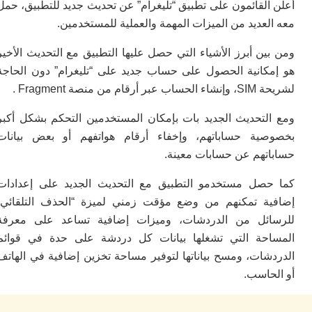
ا
لقائمون على تطبيق “تليغرام” عن تحديث جديد للتطبيق، حمل
و
عديد من الميزات المهمة والعملية للمستخدمين.
ف
د
ن أبرز الأشياء التي حصل عليها التطبيق مع التحديث الأخير
أ
إف
كانية الحصول على حساب جديد على “تليغرام” دون الحاجة
من منصة Fragment .
را
إي
ت
لتحديث الجديد بات بإمكان المستخدمين التحكم بشكل أكبر
ح
ية حساباتهم، وإخفاء أرقام هواتفهم أو بعض بيانات
ف
تهم عن حسابات معينة.
ا
خ
صل مستخدمو التطبيق مع التحديث الجديد على إعدادات
ج
ة تمكنهم من وضع مؤقت زمني لميزة “الحذف التلقائي”
و
ئل من الدردشات، وميزات إضافية تساعد على معرفة
ر
ا
حة التي تشغلها بيانات كل دردشة على حدة في قوائم
ا
شات، ومسح بياناتها لتوفير مساحة تخزين إضافية في الهاتف
ن
حاسب.
أ
ي
ص