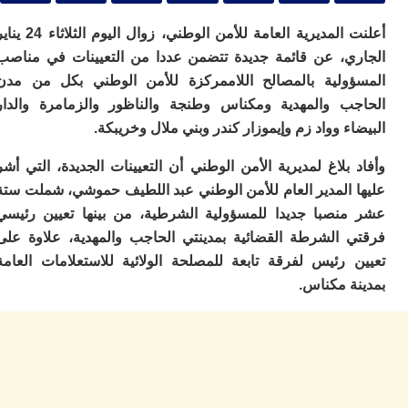
ا
ي
أعلنت المديرية العامة للأمن الوطني، زوال اليوم الثلاثاء 24 يناير
ب
ته
ي، عن قائمة جديدة تتضمن عددا من التعيينات في مناصب
إ
ولية بالمصالح اللاممركزة للأمن الوطني بكل من مدن
ر
ب والمهدية ومكناس وطنجة والناظور والزمامرة والدار
ك
دي
ء وواد زم وإيموزار كندر وبني ملال وخريبكة.
ب
ع
بلاغ لمديرية الأمن الوطني أن التعيينات الجديدة، التي أشر
ا
 المدير العام للأمن الوطني عبد اللطيف حموشي، شملت ستة
ت
نصبا جديدا للمسؤولية الشرطية، من بينها تعيين رئيسي
ي
 الشرطة القضائية بمدينتي الحاجب والمهدية، علاوة على
أ
تن
 رئيس لفرقة تابعة للمصلحة الولائية للاستعلامات العامة
لت
ة مكناس.
ح
ا
ع
ا
ال
با
ن