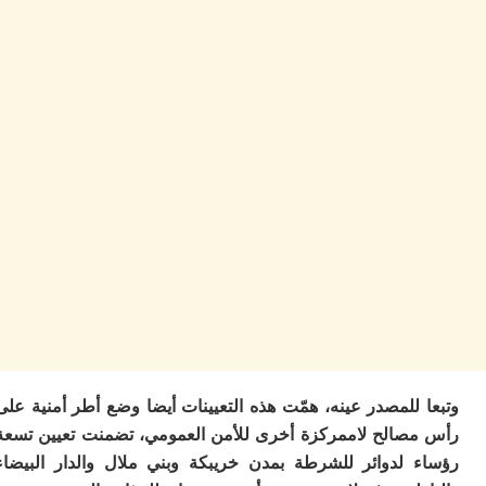
ا
ز
ا
أ
ا
ص
ا
ف
ال
ا
ب
و
ل
ا
ي
ب
ح
ت
م
للمصدر عينه، همّت هذه التعيينات أيضا وضع أطر أمنية على
7
صالح لاممركزة أخرى للأمن العمومي، تضمنت تعيين تسعة
م
و
 لدوائر للشرطة بمدن خريبكة وبني ملال والدار البيضاء
ر