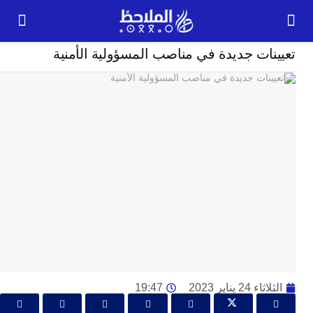
مجتمع
ات جديدة في مناصب المسؤولية الأمنية
24
ساعة
ت
ا
وت
و
ج
ال
با
م
لت
ا
ا
24 يناير 2023
19:47
جل