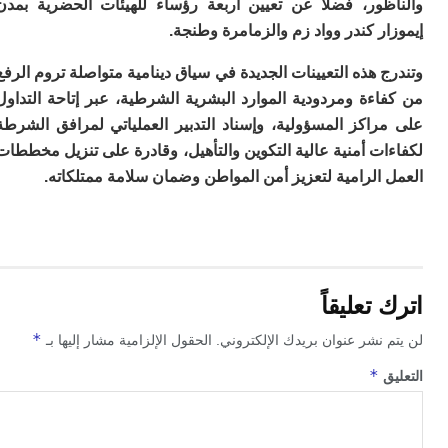
ظور، فضلا عن تعيين أربعة رؤساء للهيئات الحضرية بمدن
م
ر كندر وواد زم والزمامرة وطنجة.
س
إس
 هذه التعيينات الجديدة في سياق دينامية متواصلة تروم الرفع
با
تن
ءة ومردودية الموارد البشرية الشرطية، عبر إتاحة التداول
ال
راكز المسؤولية، وإسناد التدبير العملياتي لمرافق الشرطة
م
ت أمنية عالية التكوين والتأهيل، وقادرة على تنزيل مخططات
أ
ال
الرامية لتعزيز أمن المواطن وضمان سلامة ممتلكاته.
إ
س
وم
إ
ج
ل
تعليقاً
ال
ت
*
 نشر عنوان بريدك الإلكتروني.
الحقول الإلزامية مشار إليها بـ
م
ح
*
ق
ا
ا
ل