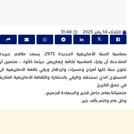
ا
ي
ب
ت
إ
ر
ء 14 يناير 2025
13:48
ك
د
ب
ع
بمناسبة السنة الأمازيغية الجدِيدة 2975، يسعد طاقم جريدة
ا
ظ أن يبارك المناسبة لكافّة إِيمَازِيغن حيثما كَانُوا، ، متمنين أن
ت
سنة كلها أفراح ومسرات وازدهار ورقي باللغة الامازيغية الى
ي
وى الذي تستحقه والرقي بالحضارة والثقافة الامازيغية الضاربة
أ
ت
ق التاريخ
ل
تنا بعام حامل للخير والسعادة للجميع..
ح
ام وانتم بألف خير.
ا
ع
ا
ا
ب
ن