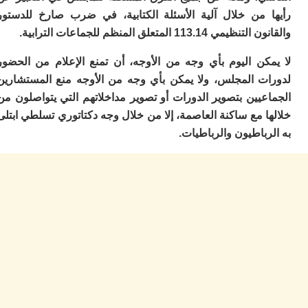
ا
 من خلال آلية الأسئلة الكتابية، في ضرب صارخ للدستور
ز
113.14 المتعلق المنظم للجماعات الترابية.
ا
أ
كن اليوم بأي وجه من الأوجه، أن تمنع الإعلام من الحضور
ا
ص
ت المجلس، ولا يمكن بأي وجه من الأوجه منع المستشارين
ا
يين بتصوير الدورات أو تصوير مداخلاتهم التي يتواصلون من
ف
ال
 مع ساكنة العاصمة، إلا من خلال وجه دكتاتوري تسلطي ابتلى
ا
باطيون والرباطيات.
ب
و
ل
ا
ي
ب
ح
ت
م
7
م
و
ر