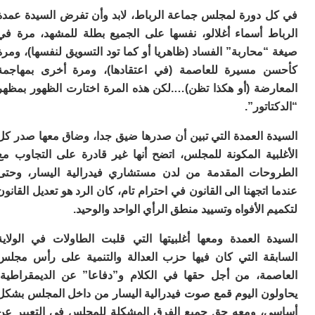
ا
 دورة لمجلس جماعة الرباط، لابد وأن تفرض السيدة عمدة
ي
ب
ط أسماء أغلالو، نفسها على الجميع بطلة للمشهد، مرة في
ته
محاربة” الفساد (ظاهريا أو كما تود التسويق لنفسها)، ومرة
إ
 مسيرة للعاصمة (في اعتقادها)، ومرة أخرى بمهاجمة
ر
ك
رضة (أو هكذا تظن)….لكن هذه المرة اختارت الظهور بمظهر
دي
اتور”.
ب
ع
ة العمدة التي تبين أن صدرها ضيق جدا، وضاق معها صدر كل
ا
بية المكونة للمجلس، اتضح أنها غير قادرة على التجاوب مع
ت
ي
حات المقدمة من لدن مستشاري فيدرالية اليسار، وحتى
أ
اتجهنا الى القانون في احترام تام، كان الرد هو تعديل القانون
تن
 الأفواه وتسييد منطق الرأي الواحد والوحيد.
لت
ح
ا
ة العمدة ومعها أغلبيتها التي قلبت الطاولات في الولاية
ع
قة التي كان فيها حزب العدالة والتنمية على رأس مجلس
ا
مة، من أجل حقها في الكلام و”دفاعا” عن الديمقراطية،
ال
با
ون اليوم قمع صوت فيدرالية اليسار من داخل المجلس بشكل
ن
، ومعه حق جميع الفرق المشكلة للمجلس في التعبير عن