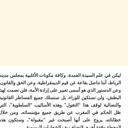
م
س
إس
با
تن
ال
م
أ
ال
إ
س
وم
إ
ي علم السيدة العمدة، وكافة مكونات الأغلبية بمجلس مدينة
ج
، أننا نناضل بقاعة عن قيم الديمقراطية، وعن الحق والقانون،
ل
دستور الذي هو أسمى تعبير على إرادة الأمة، فلن نصمت لهذا
ال
ت
، ولن نستكين للوراء، بل سنسلك جميع المساطر القانونية
م
الية لوقف هذا “التغول” وهذه الأساليب “السلطوية”، التي
ح
حكم في المغرب عن طريق جميع مؤسساته، ومن خلال
ا
ا
ته، يروج على أنها أصبحت غير “مقبولة”، وستكون هذه
ل
ة وقفة أخرى لإتضاح زيف الشعارات الرسمية.