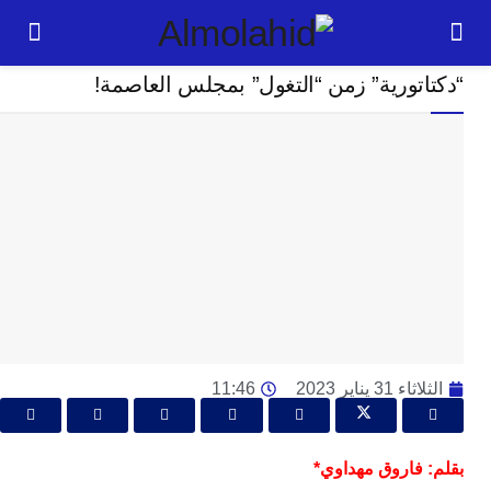
كتّاب الرأي
تورية” زمن “التغول” بمجلس العاصمة!
24
ساعة
ت
ا
وت
و
ج
ال
با
م
31 يناير 2023
11:46
لت
ا
ا
: فاروق مهداوي*
جل