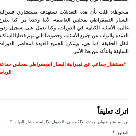
ا
ب
ة: قلت بأن هذه التعديلات تستهدف مستشاري فيدرالية
ي
ر الديمقراطي بمجلس العاصمة، لأننا وحدنا من كنا نطرح
ع
ا
 الأسئلة الكتابية في الدورات، وكنا نعمل على تسجيل ردود
إ
 والنواب عن جميع الأسئلة، وخصوصا التي تهم قضايا الساكنة
ط
الحقيقة كما هي، ويمكن للجميع العودة لمحاضر الدورات
و
مب
ة والتأكد من هذا الأمر.
ال
ب
شار جماعي عن فيدرالية اليسار الديمقراطي بمجلس جماعة
ا
الرباط
ت
ع
اع
“ف
و
د
تعليقاً
لإ
ا
*
 نشر عنوان بريدك الإلكتروني.
الحقول الإلزامية مشار إليها بـ
ض
أ
*
ق