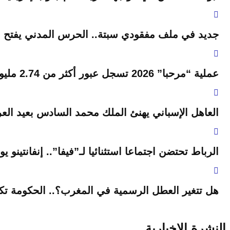
جديد في ملف مفقودي سبتة.. الحرس المدني يفتح ب
عملية “مرحبا” 2026 تسجل عبور أكثر من 2.74 مليون من مغاربة العالم نحو أرض الوطن
العاهل الإسباني يهنئ الملك محمد السادس بعيد العر
الرباط تحتضن اجتماعا استثنائيا لـ”فيفا”.. إنفانتينو 
هل تتغير العطل الرسمية في المغرب؟.. الحكومة تك
النشرة الإخبارية