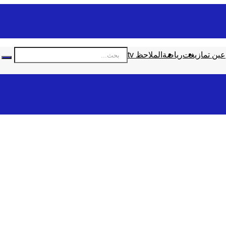
عين تمازيغت
رياضة
الملاحظ tv