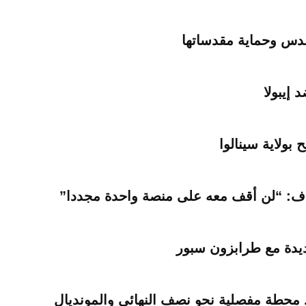
قدس وحماية مقدساتها
 إيبولا
ولاية سينالوا
اف: “لن أقف معه على منصة واحدة مجددا”
ديدة مع طرابزون سبور
. محطة مفصلية نحو نصف النهائي والمونديال