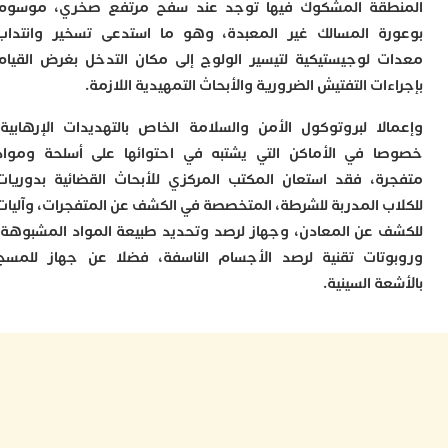
طقة المشكوك فيها توجد عند سفح مرتفع صخري، موسوم
ي
ص
ة المسالك غير المعبدة، وهو ما استدعى تسخير وانتداب
ب
 لوجيستيكية لتيسير الولوج إلى مكان التدخل بغرض القيام
ر
ات التفتيش الضرورية والأبحاث التمهيدية اللازمة.
س
و
لا لبروتوكول الأمن والسلامة الخاص بالتهديدات الإرهابية،
ف
س
 في الأماكن التي يشتبه في احتوائها على أسلحة ومواد
ا
ة، فقد استعان المكتب المركزي للأبحاث القضائية بدوريات
ق
ب المدربة للشرطة، المتخصصة في الكشف عن المتفجرات، وآليات
ا
 عن المعادن، وجهاز لرصد وتحديد طبيعة المواد المشبوهة،
ب
ت
تات تقنية لرصد الأجسام الناسفة، فضلا عن جهاز للمسح
خ
ة السينية.
س
س
أ
ب
إ
ا
م
م