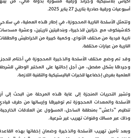
 بلاستيكية وجرائد ورقية منشورة بدولة مالي، من بينها
ب
 ورقية صادرة بتاريخ 27 يناير 2025.
ج
ل
س
ل الأسلحة النارية المحجوزة، في إطار هذه العملية، في سلاحي
ا
نكوف مع خزانين للذخيرة، وبندقيتين ناريتين، وعشرة مسدسات
ع
 فردية من مختلف الأنواع، وكمية كبيرة من الخراطيش والطلقات
ت
ا
ة من عيارات مختلفة.
إ
م وضع مختلف الأسلحة والذخيرة المحجوزة في أختام للحجز،
ت
ب
ا بشكل مفصل، من أجل إحالتها على المختبر الوطني للشرطة
م
ة بغرض إخضاعها للخبرات الباليستيكية والتقنية اللازمة.
0
م
ا
 التحريات المنجزة إلى غاية هذه المرحلة من البحث إلى أن
و
و
حة والمعدات المحجوزة تم توفيرها وإرسالها من طرف قيادي
ع
 “داعش” بمنطقة الساحل، المسؤول عن العلاقات الخارجية،
ا
عبر مسالك وقنوات تهريب غير شرعية.
ا
تأمين تهريب الأسلحة والذخيرة وضمان إخفائها بهذه القاعدة