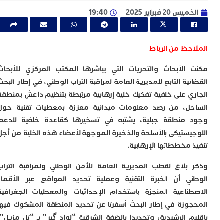
ا
ل
 20 فبراير 2025
19:40
ا
ا
ا
احظ من الرباط
ب
م
الأبحاث والتحريات التي يباشرها المكتب المركزي للأبحاث
ب
ية التابع للمديرية العامة لمراقبة التراب الوطني، في إطار البحث
ي
ت
ي على خلفية تفكيك خلية إرهابية مرتبطة بتنظيم داعش بمنطقة
ر
ل، من رصد معلومات ميدانية معززة بمعطيات تقنية حول
ك
منطقة جبلية، يشتبه في تسخيرها كقاعدة خلفية للدعم
ب
يستيكي بالأسلحة والذخيرة الموجهة لأعضاء هذه الخلية من أجل
ت
ت
مخططاتها الإرهابية.
ل
م
بلاغ لقطب المديرية العامة للأمن الوطني ولمراقبة التراب
ا
ي أن الخبرة التقنية وعملية تحديد المواقع عبر الأقمار
ب
ا
ناعية المنجزة باستخدام الإحداثيات والمعطيات الجغرافية
ا
وزة في إطار البحث أسفرتا عن تحديد المنطقة المشكوك فيها
ي
م الرشيدية، وتحديدا بالضفة الشرقية “لواد گير” بـ “تل مزيل”،