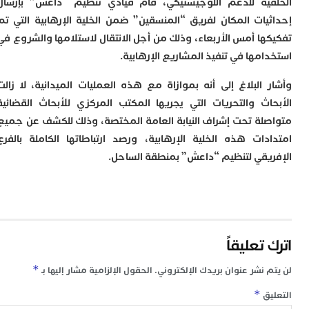
ية للدعم اللوجيستيكي، قام قيادي تنظيم “داعش” بإرسال
يات المكان لفريق “المنسقين” ضمن الخلية الإرهابية التي تم
ها أمس الأربعاء، وذلك من أجل الانتقال لاستلامها والشروع في
مها في تنفيذ المشاريع الإرهابية.
 البلاغ إلى أنه بموازاة مع هذه العمليات الميدانية، لا زالت
اث والتحريات التي يجريها المكتب المركزي للأبحاث القضائية
لة تحت إشراف النيابة العامة المختصة، وذلك للكشف عن جميع
دات هذه الخلية الإرهابية، ورصد ارتباطاتها الكاملة بالفرع
يقي لتنظيم “داعش” بمنطقة الساحل.
تعليقاً
*
 نشر عنوان بريدك الإلكتروني.
الحقول الإلزامية مشار إليها بـ
*
ق