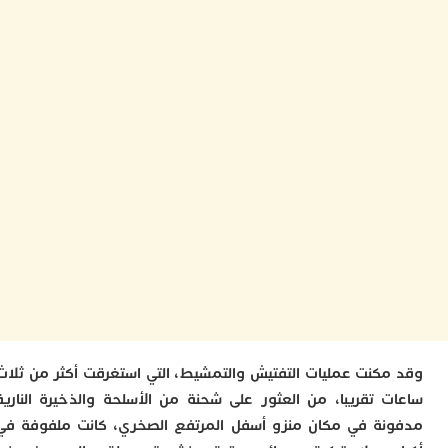
ا
ا
ت
ا
ا
ب
ق
ه
م
و
ي
م
م
ا
و
م
ر
ا
ن
كنت عمليات التفتيش والتمشيط، التي استغرقت أكثر من ثلاث
ا
 تقريبا، من العثور على شحنة من الأسلحة والذخيرة النارية
ب
ب
ة في مكان منزو أسفل المرتفع الصخري، كانت ملفوفة في
ي