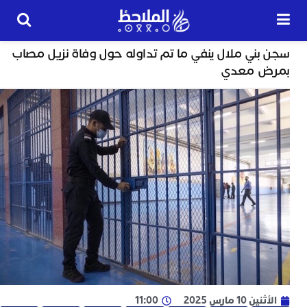
مجتمع
بني ملال ينفي ما تم تداوله حول وفاة نزيل مصاب
24
ض معدي
ساعة
ت
ا
و
و
ج
ا
ب
م
ل
ا
ا
ج
 10 مارس 2025
11:00