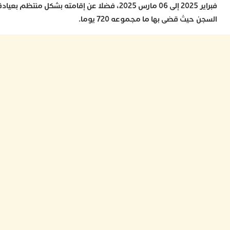
فبراير 2025 إلى 06 مارس 2025، فضلا عن إقامته بشكل منتظم بعيادة
ا
ز
حيث قضى بها ما مجموعه 720 يوما.
ا
أ
ا
ص
ا
ف
ا
ا
ب
و
ل
ا
ي
ب
ح
ت
م
7
م
و
ر