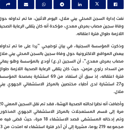
ا
ي
ب
ت
ارة السجن المحلي ببني ملال، اليوم الاثنين، ما تم تداوله حول
إ
سجين مصاب بمرض معدي، مؤكدة أنه كان يتلقى الرعاية الصحية
ر
ة طوال فترة اعتقاله.
ك
د
ب
 المؤسسة السجنية، في بيان توضيحي “ردا على ما تم تداوله
ع
المواقع الالكترونية حول وفاة سجين بالسجن المحلي ببني ملال
ا
بمرض معدي”، أن السجين (ر.ع) أودع بالمؤسسة وهو يعاني
ت
سداد رئوي مزمن، حيث كان يتلقى الرعاية الصحية اللازمة طوال
ي
فترة اعتقاله، إذ سبق أن استفاد من 69 استشارة بمصحة المؤسسة
أ
ت
2 استشارة لدى أطباء مختصين بالمركز الاستشفائي الجهوي ببني
ل
ح
ا
وأضافت أنه نظرا لحالته الصحية الهشة، فقد تم نقل السجين المعني 20
ع
ا
لى قسم المستعجلات بالمركز الاستشفائي الجهوي المذكور،
ا
وتم إدخاله المستشفى قصد الاستشفاء 18 مرة، حيث قضى فيه ما
ب
مجموعه 219 يوما، مشيرة إلى أن آخر فترة استشفاء له امتدت من 13
ن