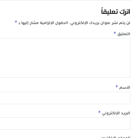
ا
ب
تعليقاً
ي
ع
*
 نشر عنوان بريدك الإلكتروني.
الحقول الإلزامية مشار إليها بـ
ا
إ
*
ق
ط
و
م
ا
ب
ا
ت
ع
*
ا
“
و
د
ل
*
 الإلكتروني
ا
ض
أ