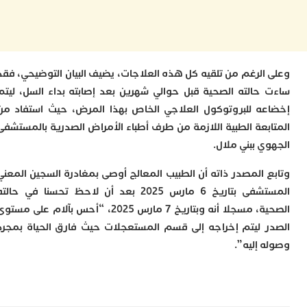
م
س
إ
ب
ت
الرغم من تلقيه كل هذه العلاجات، يضيف البيان التوضيحي، فقد
ا
حالته الصحية قبل حوالي شهرين بعد إصابته بداء السل، ليتم
م
أ
ه للبروتوكول العلاجي الخاص بهذا المرض، حيث استفاد من
ا
بعة الطبية اللازمة من طرف أطباء الأمراض الصدرية بالمستشفى
إ
 ببني ملال.
س
و
 المصدر ذاته أن الطبيب المعالج أوصى بمغادرة السجين المعني
إ
المستشفى بتاريخ 6 مارس 2025 بعد أن لاحظ تحسنا في حالته
ج
ل
الصحية، مسجلا أنه وبتاريخ 7 مارس 2025، “أحس بآلام على مستوى
ا
 ليتم إخراجه إلى قسم المستعجلات حيث فارق الحياة بمجرد
ت
م
 إليه”.
ح
ا
ا
ل