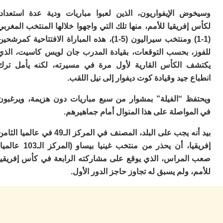
ا
ض الإيفواريون، الذين لعبوا مباريات ودية عدة استعدادا
ز
ا
فريقيا للأمم، منها تلك التي واجهوا خلالها المنتخب المغربي
أ
(1-1) ومنتخب سيراليون (5-1)، هذه المباراة الافتتاحية كمرشحين
ا
، بحسب التوقعات، بقيادة المدرب جان لويس كاسيت، الذي
ص
ا
 الكأس القارية لأول مرة في مسيرته، لكنه يأمل ترك
ف
 جيد وقيادة كوت ديفوار إلى نيل اللقب.
ال
ا
ظ “الفيلة” بمشوار من سبع مباريات دون هزيمة، ويرغبون
ب
و
واصلة على هذا المنوال أمام جماهيرهم.
ل
بيد أنه يجب على البلد، المصنف في المركز الـ49 في عالميا الثامن
ا
ي
إفريقيا، أن يحذر من منتخب غينيا بيساو (المركز الـ103 عالميا)
ب
لمراس، الذي يوقع على مشاركته الرابعة في كأس إفريقيا
ح
 ولم يسبق له تجاوز حاجز الدور الأول.
ت
م
7
م
و
ر