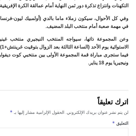
ا
ات وانتزاع تذكرة دور ثمن النهاية أمام عمالقة الكرة الإفريقية.
ب
ي
ل الأحوال، سيكون زملاء ماما بالدي (أولمبيك ليون-فرنسا)
ع
مة صعبة أمام منتخب البلد المضيف.
ا
إ
ط
لمجموعة ذاتها، سيواجه المنتخب النيجيري منتخب غينيا
و
الاستوائية يوم الأحد (الساعة الثالثة بعد الزوال بتوقيت غرينتش+1)،
مب
ستجرى مباراة قمة المجموعة الأولى بين منتخبي كوت ديفوار
ال
ب
وم 18 يناير.
ا
ت
ع
اع
“ف
و
تعليقاً
د
لإ
*
 نشر عنوان بريدك الإلكتروني.
الحقول الإلزامية مشار إليها بـ
ا
*
ق
ض
أ