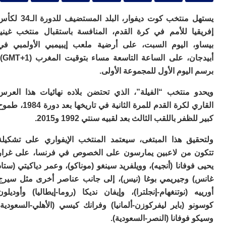
ا
ي
يستهل منتخب كوت ديفوار، البلد المستضيف للدورة الـ34 لكأس
ب
ته
يا للأمم في كرة القدم، المنافسة باستقبال منتخب غينيا
إ
، اليوم السبت، على أرضية ملعب إيبيمبي الأولمبي في
ر
أبيدجان، على الساعة التاسعة مساء بتوقيت المغرب (GMT+1)،
ك
دي
ليوم الأول للمجموعة الأولى.
ب
ع
 منتخب “الفيلة”، الذي تحتضن بلاده نهائيات هذا العرس
ا
القاري لكرة القدم للمرة الثانية في تاريخها بعد دورة 1984، طموح
ت
ظفر باللقب الثالث بعد لقبيه سنتي 1992 و2015.
ي
أ
يق هذا المبتغى، سيعتمد المنتخب الإيفواري على تشكيلة
تن
لت
 من لاعبين يمارسون على الخصوص في فرنسا، على غرار
ح
وفانا (أنجيه)، وويلفريد سينغو (موناكو)، وعمر دياكيتي (ستاد
ا
 وجيريمي بوغا (نيس)، إلى جانب عناصر أخرى مثل سيرج
ع
ا
 (نوتنغهام-إنجلترا)، وإيفان نديكا (روما-إيطاليا) وأوديلون
ال
 (باير ليفركوزن-ألمانيا) وفرانك كيسي (الأهلي-السعودية)
با
فوفانا (النصر-السعودية).
ن