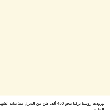
ط
ا
ا
و
ف
د
أ
إف
را
إي
ت
ح
ف
ا
خ
ج
و
ر
ا
ا
وزودت روسيا تركيا بنحو 450 ألف طن من الديزل منذ بداية الشهر
ن
أ
.