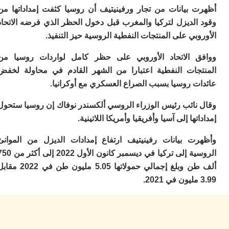
ال
 بيانات من تجار ورفينيتيف أن روسيا كثفت إمداداتها من
ل
ال
الديزل لتركيا والمغرب قبل دخول الحظر الذي فرضه الاتحاد
ال
بي على المنتجات النفطية الروسية حيز التنفيذ.
ا
ب
 الاتحاد الأوروبي على حظر كامل لواردات روسيا من
م
جات النفطية اعتبارا من الشهر القادم في محاولة لخفض
ب
ت روسيا بسبب الصراع العسكري مع أوكرانيا.
ي
ت
ر
نائب رئيس الوزراء الروسي ألكسندر نوفاك إن روسيا ستحول
كو
ها إلى آسيا وأفريقيا وأمريكا اللاتينية.
بل
ت
ت بيانات رفينيتيف ارتفاع إمدادات الديزل من الموانئ
ته
الروسية إلى تركيا في ديسمبر كانون الأول 2022 إلى أكثر من 750
ل
ألف طن وبلغ إجمالي حمولاتها 5.05 مليون طن في 2022 مقابل
م
ا
بع
ا
ا
ي