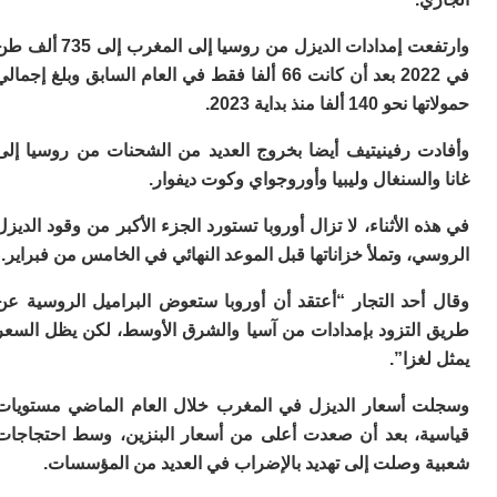
ي
ص
وارتفعت إمدادات الديزل من روسيا إلى المغرب إلى 735 ألف طن
ب
في 2022 بعد أن كانت 66 ألفا فقط في العام السابق وبلغ إجمالي
ر
س
ألفا منذ بداية 2023.
و
ف
ت رفينيتيف أيضا بخروج العديد من الشحنات من روسيا إلى
س
السنغال وليبيا وأوروجواي وكوت ديفوار.
ال
ق
 الأثناء، لا تزال أوروبا تستورد الجزء الأكبر من وقود الديزل
ا
، وتملأ خزاناتها قبل الموعد النهائي في الخامس من فبراير.
ب
ت
خ
أحد التجار “أعتقد أن أوروبا ستعوض البراميل الروسية عن
س
التزود بإمدادات من آسيا والشرق الأوسط، لكن يظل السعر
س
غزا”.
أ
ب
إ
 أسعار الديزل في المغرب خلال العام الماضي مستويات
ا
ة، بعد أن صعدت أعلى من أسعار البنزين، وسط احتجاجات
م
 وصلت إلى تهديد بالإضراب في العديد من المؤسسات.
م