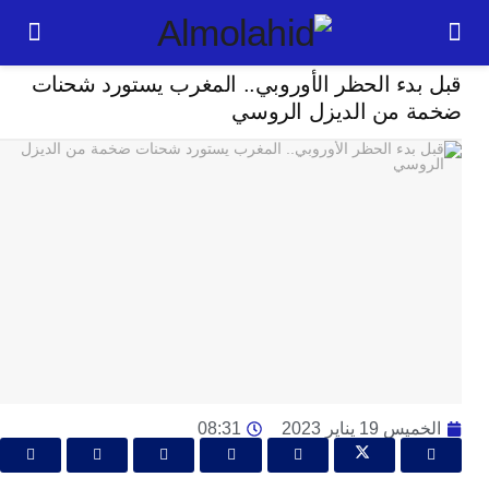
إقتصاد
دء الحظر الأوروبي.. المغرب يستورد شحنات
24
 من الديزل الروسي
ساعة
ا
ت
ع
اع
“ف
و
د
لإ
ا
 19 يناير 2023
08:31
ض
أ
ا