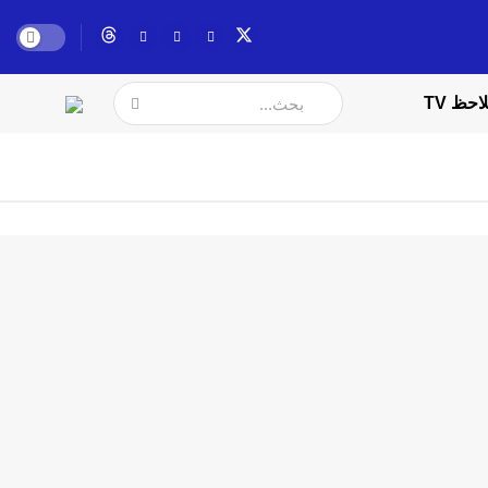
احظ TV