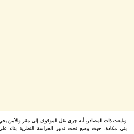
ا
ز
ا
أ
ا
ص
ا
ف
ال
ا
ب
و
ل
ا
ي
ب
ح
ت
م
7
ت ذات المصادر، أنه جرى نقل الموقوف إلى مقر والأمن بحي
م
و
كادة، حيث وضع تحت تدبير الحراسة النظرية بناء على
ر