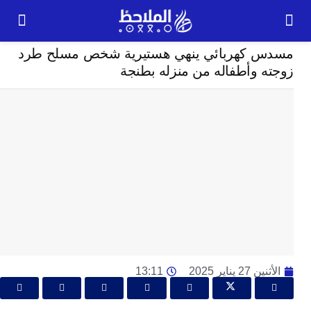
مجتمع
 كهربائي ينهي هستيرية شخص مسلح طرد
24
 وأطفاله من منزله بطنجة
ساعة
ت
ا
وت
و
ج
ال
با
م
لت
ا
2 يناير 2025
13:11
ا
جل