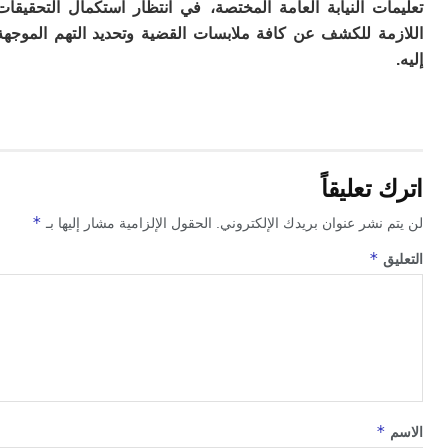
ات النيابة العامة المختصة، في انتظار استكمال التحقيقات
م
مة للكشف عن كافة ملابسات القضية وتحديد التهم الموجهة
س
إس
با
تن
ال
م
أ
ال
تعليقاً
إ
س
*
 نشر عنوان بريدك الإلكتروني.
الحقول الإلزامية مشار إليها بـ
وم
*
ق
إ
ج
ل
ال
ت
م
ح
ا
ا
*
ل