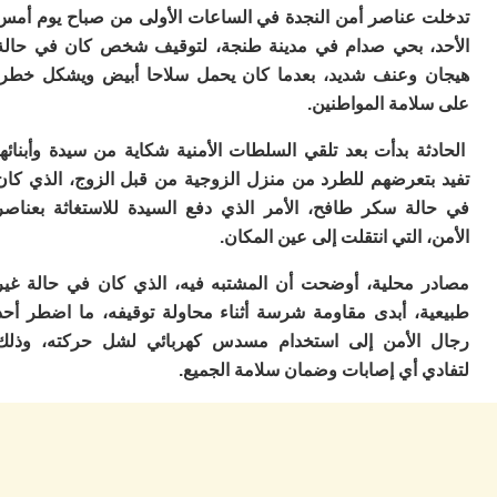
ا
 عناصر أمن النجدة في الساعات الأولى من صباح يوم أمس
ي
، بحي صدام في مدينة طنجة، لتوقيف شخص كان في حالة
ب
ته
 وعنف شديد، بعدما كان يحمل سلاحا أبيض ويشكل خطرا
إ
لامة المواطنين.
ر
ك
ة بدأت بعد تلقي السلطات الأمنية شكاية من سيدة وأبنائها
دي
ب
بتعرضهم للطرد من منزل الزوجية من قبل الزوج، الذي كان
ع
لة سكر طافح، الأمر الذي دفع السيدة للاستغاثة بعناصر
ا
 التي انتقلت إلى عين المكان.
ت
ي
 محلية، أوضحت أن المشتبه فيه، الذي كان في حالة غير
أ
تن
ة، أبدى مقاومة شرسة أثناء محاولة توقيفه، ما اضطر أحد
لت
الأمن إلى استخدام مسدس كهربائي لشل حركته، وذلك
ح
ي أي إصابات وضمان سلامة الجميع.
ا
ع
ا
ال
با
ن