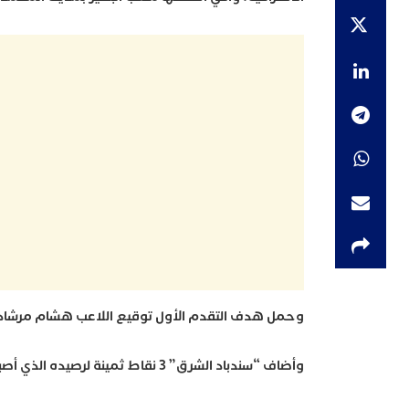
وحمل هدف التقدم الأول توقيع اللاعب هشام مرشاد، فيم
وأضاف “سندباد الشرق” 3 نقاط ثمينة لرصيده الذي أصبح يعادل 20 نقطة، فيما تجمد رصيد النادي السالمي في 25 نقطة في المركز الثامن.