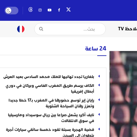
لاحظ TV
24 ساعة
بلغاريا تجدد تهانيها للملك محمد السادس بعيد العرش
الكاف يرسم طريق المغرب الفاسي وبركان في دوري
أبطال إفريقيا
رايان إير توسع حضورها في المغرب بـ17 خطا جديدا
وتعزز رهان السياحة الشتوية
نايف أكرد يشعل صراعا بين ريال سوسيداد ومارسيليا
في سوق الانتقالات
قضية الهجرة بسبتة تقود خمسة سائقي سيارات أجرة
بتطوان إلى السجن