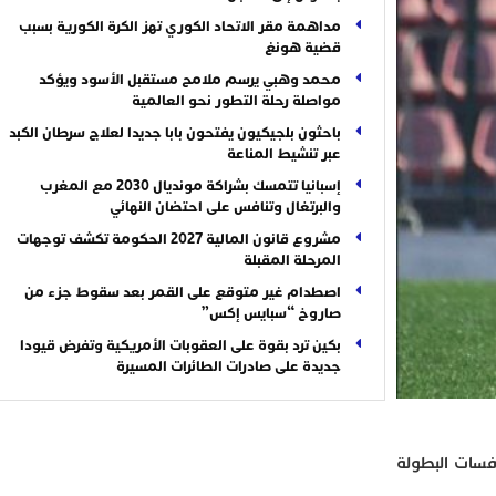
مداهمة مقر الاتحاد الكوري تهز الكرة الكورية بسبب
قضية هونغ
محمد وهبي يرسم ملامح مستقبل الأسود ويؤكد
مواصلة رحلة التطور نحو العالمية
باحثون بلجيكيون يفتحون بابا جديدا لعلاج سرطان الكبد
عبر تنشيط المناعة
إسبانيا تتمسك بشراكة مونديال 2030 مع المغرب
والبرتغال وتنافس على احتضان النهائي
مشروع قانون المالية 2027 الحكومة تكشف توجهات
المرحلة المقبلة
اصطدام غير متوقع على القمر بعد سقوط جزء من
صاروخ “سبايس إكس”
بكين ترد بقوة على العقوبات الأمريكية وتفرض قيودا
جديدة على صادرات الطائرات المسيرة
نادي السالمي بنتيجة (2 – 0)، في مباراة تندرج لحساب الأسبوع 20 من منافسات البطولة