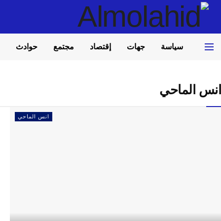
سياسة
جهات
إقتصاد
مجتمع
حوادث
انس الماحي
انس الماحي