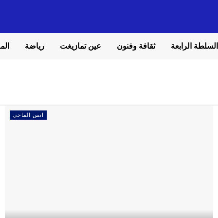
السلطة الرابعة
ثقافة وفنون
عين تمازيغت
رياضة
المل
انس الماحي