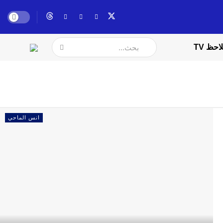
احظ TV
انس الماحي