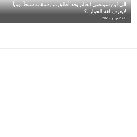
الي أين سيمضي العالم وقد أطلق من قمقمه شبحآ نوويآ
لايعرف لغة الحوار..؟
23 يونيو، 2025