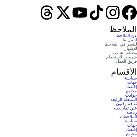
الملاحظ
عن الملاحظ
اتصل بنا
للنشر في الملاحظ
للإشهار
وظائف شاغرة
شروط الاستخدام
فريق العمل
الأقسام
سياسة
جهات
إقتصاد
مجتمع
حوادث
السلطة الرابعة
ثقافة وفنون
عين تمازيغت
رياضة
الملاحظ tv
سياسة
جهات
إقتصاد
مجتمع