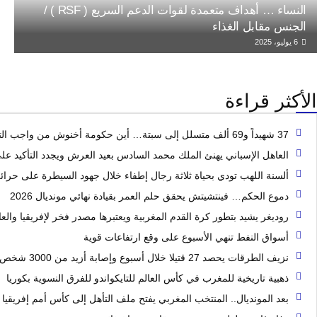
النساء … أهداف متعمدة لقوات الدعم السريع ( RSF ) /
الجنس مقابل الغذاء
6 يوليو، 2025
الأكثر قراءة
37 شهيداً و69 ألف متسلل إلى سبتة… أين حكومة أخنوش من واجب التوضيح والمساءلة؟
العاهل الإسباني يهنئ الملك محمد السادس بعيد العرش ويجدد التأكيد على 
ألسنة اللهب تودي بحياة ثلاثة رجال إطفاء خلال جهود السيطرة على حرائ
دموع الحكم… فينتشيتش يحقق حلم العمر بقيادة نهائي مونديال 2026
روديغر يشيد بتطور كرة القدم المغربية ويعتبرها مصدر فخر لإفريقيا والعا
أسواق النفط تنهي الأسبوع على وقع ارتفاعات قوية
نزيف الطرقات يحصد 27 قتيلا خلال أسبوع وإصابة أزيد من 3000 شخص
ذهبية تاريخية للمغرب في كأس العالم للتايكواندو للفرق النسوية بكوريا
بعد المونديال.. المنتخب المغربي يفتح ملف التأهل إلى كأس أمم إفريقيا 2027