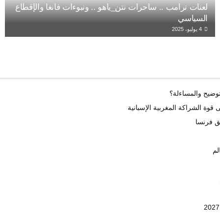
لعنات ترامب .. ساحرات نتن_ياهو .. ونبوءات فانغا والإقطاع
السياسي
4 يوليو، 2025
قوة الشراكة المغربية الإسبانية
ق فرنسا
لم