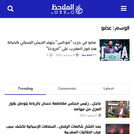
الوسم:
عضو
عضو في حزب “فوكس” يتهم الجيش الإسباني بالخيانة
بعد فوز المغرب على “لاروخا”
BY
الملاحظ
9 ديسمبر، 2022
0
Trending
Comments
Latest
عاجل.. رئيس مجلس مقاطعة حسان بالرباط يتوصل بقرار
العزل من مهامه
21 يوليو، 2025
بعد انتشار شائعات الرفض.. السلطات الإسبانية تكشف سبب
غياب الطائرات المغربية