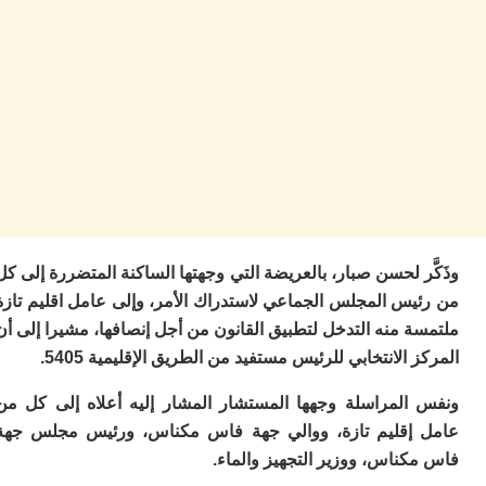
ت
ا
ا
ب
ق
ه
م
و
ي
م
م
ا
و
ر لحسن صبار، بالعريضة التي وجهتها الساكنة المتضررة إلى كل
م
يس المجلس الجماعي لاستدراك الأمر، وإلى عامل اقليم تازة
ر
ا
 منه التدخل لتطبيق القانون من أجل إنصافها، مشيرا إلى أن
ن
 الانتخابي للرئيس مستفيد من الطريق الإقليمية 5405.
ال
ب
المراسلة وجهها المستشار المشار إليه أعلاه إلى كل من
ب
إقليم تازة، ووالي جهة فاس مكناس، ورئيس مجلس جهة
ي
با
ناس، ووزير التجهيز والماء.
ج