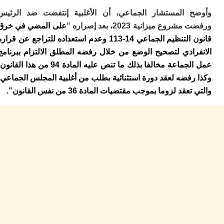
ب
 المستشار الجماعي، أن الأغلبية إنتفضت ضد الرئيس
ر
وع ميزانية 2023، بعد إصراره “
على المضي في خرق
س
و
قانون التنظيم الجماعي 14-113 وعدم استعداده للتراجع عن قراره
ف
رادي لتصحيح الوضع من خلال رفضه المطلق الالتزام ببرنامج
س
ال
عمل الجماعة مخالفا بذلك ما تنص عليه المادة 94 من هذا القانون،
فضه لعقد دورة استثنائية بطلب من أغلبية المجلس الجماعي،
ق
ا
قد لزوما بموجب مقتضيات المادة 36 من نفس القانون”.
ب
ت
خ
س
س
أ
ب
إ
ا
م
م
ال
ا