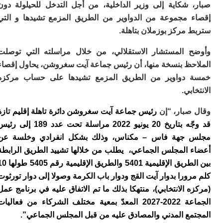
ا
 شكاية إلى وزير الداخلية، من أجل التدخل للحيلولة دون
و
 مجموعة من الدواوير من الطريق المزمع تشيدها و التي
ف
 مركز بوزملان بتاهلة.
د
أ
إف
 المستشار الاستقلالي، من خلال مراسلته التي توصلت
را
حظ بنسخة منها، أن رئيس جماعة آيت سغروشن، يحاول إقصاء
إي
دواوير من الطريق المزمع تشيدها على حساب مركزه
ت
بي.
ح
ف
صبار، “إن
رئيس جماعة آيت سغروشن دائرة تاهلة إقليم تازة
ا
قد وجّه بتاريخ 20 يونيو 2022 مراسلة تحت عدد 189 إلى رئيس
خ
جهة فاس – مكناس، وذلك بشكل انفرادي وخلسة عن
ج
و
 المجلس الجماعي، يطلب من خلالها تشييد الطريق الرابطة
ر
بين الطريق الإقليمية 5401 والطريق الإقليمية رقم 5405 طولها 10
ا
ورا بدوار آيت القج ودوار باب الكرمة وصولا إلى دوار تورثوت
ا
 الانتخابي)، منتهكا بذلك ما تم الاتفاق عليه في برنامج عمل
ن
أ
الجماعة 2022-2027 المعدّ بمعية مختلف الشركاء من فعاليات
ي
مع المدني والمصادق عليه من قبل المجلس الجماعي”.
ص