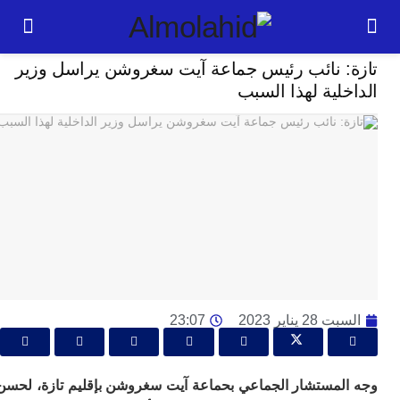
مجتمع
: نائب رئيس جماعة آيت سغروشن يراسل وزير
24
لية لهذا السبب
ساعة
بل
ت
ته
ل
م
ا
بع
ا
2 يناير 2023
23:07
ا
ي
ط
لمستشار الجماعي بحماعة آيت سغروشن بإقليم تازة، لحسن
ا