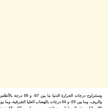
ا
ز
ا
أ
ا
ص
ا
ف
ال
ا
ب
و
ل
ا
ي
ب
ح
ت
م
7
وستتراوح درجات الحرارة الدنيا ما بين 07- و 00 درجة بالأطلس
م
والريف، وما بين 03- و 04 درجات بالهضاب العليا الشرقية، وما بين
و
ر