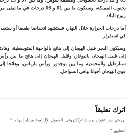
05 و 12 درجة بالسواحل ومنطقة سوس، وما بين 07 و 15 درجة
م
بجنوب المملكة، وستكون ما بين 01 و 06 درجات في ما تبقى من
س
بلاد.
إس
با
جات الحرارة خلال النهار، فستشهد انخفاضا طفيفا أو ستبقى
تن
ال
تقرار.
م
أ
 البحر قليل الهيجان إلى هائج بالواجهة المتوسطية، وهادئا
ال
يل الهيجان بالبوغاز، وقليل الهيجان إلى هائج ما بين رأس
إ
س
يل والمحمدية وما بين بوجدور ورأس بارباس، وهائجا إلى
وم
هيجان أحيانا بباقي السواحل.
إ
ج
ل
ال
ت
م
تعليقاً
ح
ا
*
 نشر عنوان بريدك الإلكتروني.
الحقول الإلزامية مشار إليها بـ
ا
ل
*
ق