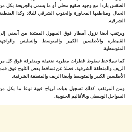
ا
 باردا مع وجود صقيع محلي أو ما يسمى بالجريحة بكل من
ي
ب
ل ومناطقها المجاورة والجنوب الشرقي للبلاد وكذا المنطقة
ته
ية.
إ
ر
ب أيضا نزول أمطار فوق السهول الممتدة من آسفي إلى
ك
دي
طرة والأطلسين الكبير والمتوسط والسايس والواجهة
ب
سطية.
ع
ا
يلاحظ سقوط قطرات مطرية ضعيفة ومتفرقة فوق كل من
ت
 والمنطقة الشرقية، فضلا عن تساقط بعض الثلوج فوق قمم
ي
ين الكبير والمتوسط وأيضا الريف والمنطقة الشرقية.
أ
تن
لت
لمرتقب كذلك تسجيل هبات لرياح قوية نوعا ما بكل من
ح
ل الوسطى وبالأقاليم الجنوبية.
ا
ع
ا
ال
با
ن