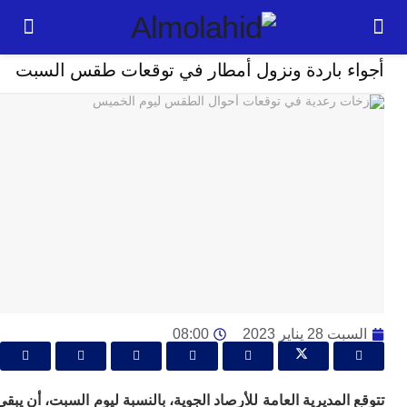
مجتمع
ء باردة ونزول أمطار في توقعات طقس السبت
24
ساعة
ت
ا
وت
و
ج
ال
با
م
لت
2 يناير 2023
08:00
ا
ا
جل
المديرية العامة للأرصاد الجوية، بالنسبة ليوم السبت، أن يبقى