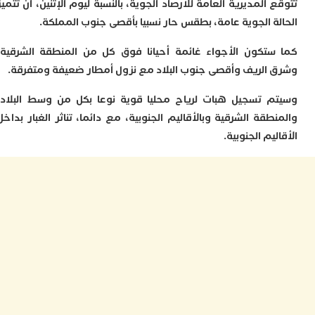
ا
المديرية العامة للأرصاد الجوية، بالنسبة ليوم الإثنين، أن تتميز
ي
ة الجوية عامة، بطقس حار نسبيا بأقصى جنوب المملكة.
ب
ت
تكون الأجواء غائمة أحيانا فوق كل من المنطقة الشرقية،
إ
الريف وأقصى جنوب البلاد مع نزول أمطار ضعيفة ومتفرقة.
ر
ك
د
 تسجيل هبات لرياح محليا قوية نوعا بكل من وسط البلاد،
ب
قة الشرقية وبالأقاليم الجنوبية، مع دائما، تناثر الغبار بداخل
ع
يم الجنوبية.
ا
ت
ي
أ
ت
ل
ح
ا
ع
ا
ا
ب
ن