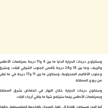
ا
ز
ا
أ
ا
ص
ا
ف
ا
ا
ب
و
ل
وستتراوح درجات الحرارة الدنيا ما بين 4 و11 درجة بمرتفعات الأطلس
ا
والريف، وما بين 18 و24 درجة بأقصى الجنوب الشرقي للبلاد، وبشرق
ي
وجنوب الأقاليم الصحراوية، وستكون ما بين 11 و17 درجة في ما تبقى
ب
ح
وع المملكة.
ت
م
ن درجات الحرارة خلال النهار في انخفاض بشرق المملكة
7
عات الأطلس بينما سترتفع شيئا ما بباقي أرجاء البلاد.
م
و
ر
بحر فسيكون هادئا إلى قليل الهيجان بالواجهة المتوسطية، وقليل