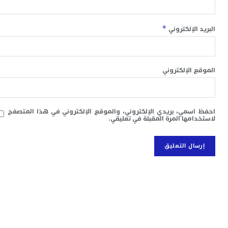
ا
ب
ي
*
 الإلكتروني
ع
ا
إ
ط
 الإلكتروني
و
م
ا
ب
سمي، بريدي الإلكتروني، والموقع الإلكتروني في هذا المتصفح
ا
امها المرة المقبلة في تعليقي.
ت
ع
ا
“
و
د
ل
ا
ض
أ