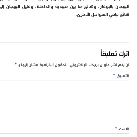
م
ان بالبوغاز، وهائج ما بين مهدية والداخلة، وقليل الهيجان إلى
س
بباقي السواحل الأخرى.
إ
ب
ت
ا
م
أ
تعليقاً
ا
إ
*
س
 نشر عنوان بريدك الإلكتروني.
الحقول الإلزامية مشار إليها بـ
و
*
ق
إ
ج
ل
ا
ت
م
ح
ا
ا
*
ل