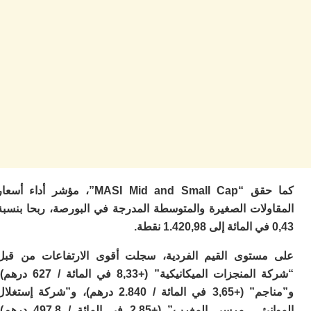
ا
ز
ا
أ
ا
ص
ا
ف
ال
ا
ب
و
ل
ا
كما حقق “MASI Mid and Small Cap”، مؤشر أداء أسعار
ي
ولات الصغيرة والمتوسطة المدرجة في البورصة، ربحا بنسبة
ب
ح
ت
م
ستوى القيم الفردية، سجلت أقوى الارتفاعات من قبل
7
“شركة المنجزات الميكانيكية” (+8,33 في المائة / 627 درهم)،
م
و”مناجم” (+3,65 في المائة / 2.840 درهم)، و”شركة إستغلال
و
ر
الموانئ ـ مرسى المغرب” (+2,85 في المائة / 497,8 درهم)،