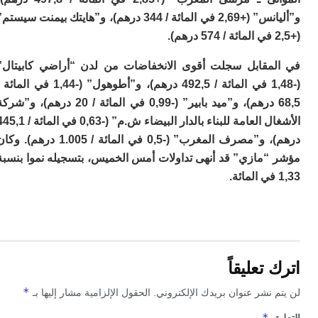
م
و”أليانس” (+2,69 في المائة / 344 درهم)، و”هايتك بيمنت سيستم”
س
إس
با
مقابل سجلت أقوى الانخفاضات من لدن “أراضي كابيتال”
تن
ال
(-1,48 في المائة / 492,5 درهم)، و”أطوهول” (-1,44 في المائة /
م
68,5 درهم)، و”ميد بابير” (-0,99 في المائة / 20 درهم)، و”شركة
أ
الأشغال العامة للبناء بالدار البيضاء ش.م” (-0,63 في المائة / 445,1
ال
إ
درهم)، و”مصرف المغرب” (-0,5 في المائة / 1.005 درهم). وكان
س
“مازي” قد أنهى تداولات أمس الخميس، بتسجيله نموا بنسبة
وم
إ
ج
ل
ال
ت
م
تعليقاً
ح
ا
*
 نشر عنوان بريدك الإلكتروني.
الحقول الإلزامية مشار إليها بـ
ا
ل
*
ق