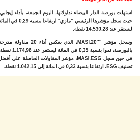
ا
ي
 بورصة الدار البيضاء تداولاتها، اليوم الجمعة، بأداء إيجابي،
ب
ته
حيث سجل مؤشرها الرئيسي “مازي” ارتفاعا بنسبة 0,29 في المائة
إ
14.530, نقطة.
ر
ك
وسجل مؤشر “MASI.20″، الذي يعكس أداء 20 مقاولة مدرجة
دي
ب
بالبورصة، نموا بنسبة 0,35 في المائة ليستقر عند 1.174,96 نقطة،
ع
في حين سجل MASI.ESG، مؤشر المقاولات الحاصلة على أفضل
ا
 1.042,15 نقطة.
ت
ي
أ
تن
لت
ح
ا
ع
ا
ال
با
ن