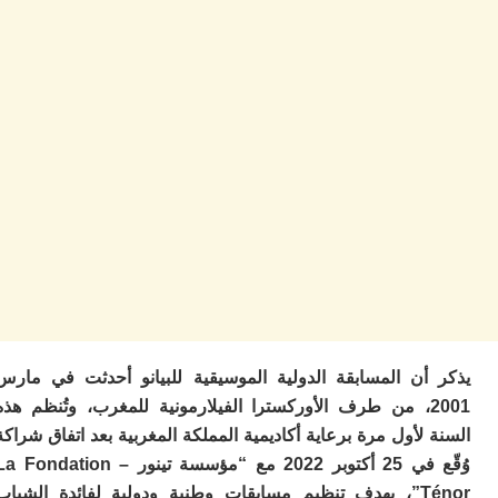
ا
ز
ا
أ
ا
ص
ا
ف
ال
ا
ب
و
ل
ا
ي
ب
ح
أن المسابقة الدولية الموسيقية للبيانو أحدثت في مارس
ت
2001، من طرف الأوركسترا الفيلارمونية للمغرب، وتُنظم هذه
م
7
لأول مرة برعاية أكاديمية المملكة المغربية بعد اتفاق شراكة
م
وُقّع في 25 أكتوبر 2022 مع “مؤسسة تينور – La Fondation
و
ر
Ténor”، بهدف تنظيم مسابقات وطنية ودولية لفائدة الشباب