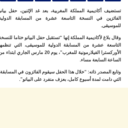
ا
ي
ف أكاديمية المملكة المغربية، بعد غد الإثنين، حفل بيانو
ب
ته
زين في النسخة التاسعة عشرة من المسابقة الدولية
إ
يقى.
ر
ك
لاغ لأكاديمية المملكة إنها “تستقبل حفل البيانو ختاما للنسخة
دي
ب
عة عشرة من المسابقة الدولية للموسيقى، التي تنظمها
ع
الأوركسترا الفيلارمونية للمغرب”، يوم 20 مارس الجاري ابتداء من
ا
ة السابعة مساء.
ت
ي
المصدر ذاته: “خلال هذا الحفل سيقوم الفائزون في المسابقة،
أ
امت لمدة أسبوع كامل، بعزف منفرد على البيانو”.
تن
لت
ح
ا
ع
ا
ال
با
ن