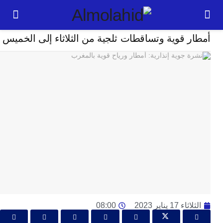
مجتمع
 قوية وتساقطات ثلجية من الثلاثاء إلى الخميس
24
ساعة
ت
ا
وت
و
ج
ال
با
م
لت
ا
ا
17 يناير 2023
08:00
جل