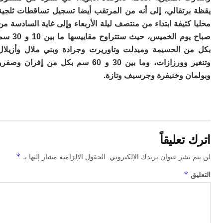
م
برتقالي، إلى أنه من المرتقب أيضا تسجيل تساقطات ثلجية
س
كثيفة ابتداء من منتصف ليلة الأربعاء وإلى غاية السادسة من
إس
صباح يوم الخميس، حيث ستتراوح مقاييسها ما بين 10 و 30 سم
با
تن
ن الحسيمة وميدلت وتاوريرت وجرادة وبني ملال وأزيلال
ال
وتنغير وورزازات، وما بين 30 و 60 سم بكل من إفران وصفرو
م
ان وخنيفرة وجرسيف وتازة.
أ
ال
إ
س
وم
إ
تعليقاً
ج
ل
*
 نشر عنوان بريدك الإلكتروني.
الحقول الإلزامية مشار إليها بـ
ال
ت
*
ق
م
ح
ا
ا
ل