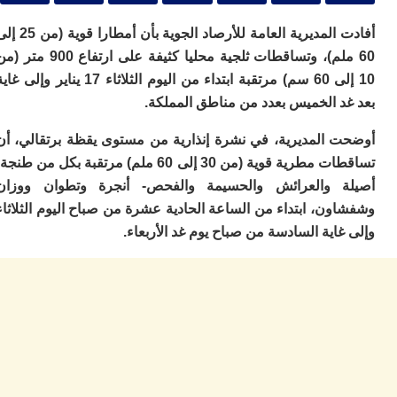
ا
ي
أفادت المديرية العامة للأرصاد الجوية بأن أمطارا قوية (من 25 إلى
ب
ته
60 ملم)، وتساقطات ثلجية محليا كثيفة على ارتفاع 900 متر (من
إ
10 إلى 60 سم) مرتقبة ابتداء من اليوم الثلاثاء 17 يناير وإلى غاية
ر
د الخميس بعدد من مناطق المملكة.
ك
دي
ب
 المديرية، في نشرة إنذارية من مستوى يقظة برتقالي، أن
ع
تساقطات مطرية قوية (من 30 إلى 60 ملم) مرتقبة بكل من طنجة-
ا
 والعرائش والحسيمة والفحص- أنجرة وتطوان ووزان
ت
ن، ابتداء من الساعة الحادية عشرة من صباح اليوم الثلاثاء
ي
اية السادسة من صباح يوم غد الأربعاء.
أ
تن
لت
ح
ا
ع
ا
ال
با
ن