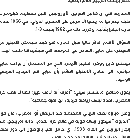
كلات الترجيح أمام إيطاليا.
قة هي أن هاتين القوتين الأوروبيتين اللتين تفصلهما كيلومترات
قليلة جغرافيا لم يلتقيا إلا مرتين على المسرح الدولي؛ في 1966 عندما
لترا بثنائية، وكررت ذلك في 1982 بنتيجة 3-1.
 الأهم الدائر حاليا قبيل المباراة هو كيف سيتمكن الإنجليز من
رة على مبابي، القناص في الموقعة التي سيشهدها ملعب البيت.
ع كايل ووكر، الظهير الأيمن، الذي من المحتمل أن يواجه مبابي
ة، إلى تفادي الانطباع القائم بأن مبابي هو التهديد الفرنسي
.
مدافع مانشستر سيتي: “أعرف أنه لاعب كبير؛ لكننا لا نلعب كرة
ب. هذه ليست رياضة فردية، إنها لعبة جماعية”.
مباراة نصف النهائي المحتملة ضد البرتغال أو المغرب، فإن فوز
وك” سيكون رسالة قوية في عالم كرة القدم، إذ إنه لم ينجح، منذ
إنجاز البرازيل في العام 1998، أي حامل لقب بالوصول إلى دور نصف
ي من النهائيات التالية بعد حصد اللقب.