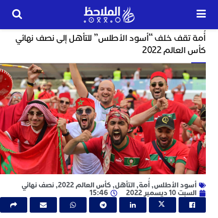
رياضة
 تقف خلف “أسود الأطلس” للتأهل إلى نصف نهائي
24
عالم 2022
ساعة
ت
ا
و
و
ج
ا
ب
م
ل
ود الأطلس
,
أُمة
,
التأهل
,
كأس العالم 2022
,
نصف نهائي
ا
1 ديسمبر 2022
15:46
ا
ج