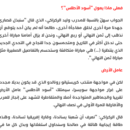
ا
ماذا يعول “أسود الأطلس”؟
ز
ا
ب سهلٌ بالنسبة للمدرب وليد الركراكي، الذي قال “سنبذل قصارى
أ
ا
 مرة أخرى لخلق مفاجأة أخرى، طالما أنه لم يكن أحد يتوقع أن
ص
لى ثمن النهائي أو ربع النهائي، ونحن لا يزال أمامنا مباراة أخرى
ا
ف
دخل أكثر في التاريخ ومتحمسون جدا للنجاح في التحدي الجديد
ا
ينتظرنا (…) هي مباراة متكافئة وستحسم بالتفاصيل الصغيرة مثل
ا
 ثمن النهائي”.
ب
و
الأرض
ل
ا
ي مواجهة منتخب كريستيانو رونالدو الذي قد يكون بديلا مجددا
ي
ب
رار مواجهة سويسرا، سيمتلك “أسود الأطلس” عامل الأرض
ح
ا والجماهير المتواجدة أصلا والمتقاطرة لتشهد على إنجاز للعرب
ت
رقة للمرة الأولى في نصف النهائي.
م
7
ركراكي: “نعرف أن شعبنا يساندنا، وقارة إفريقيا تساندنا، وهذه
م
و
إيجابية هائلة في صالحنا وسنحاول استغلالها وبذل كل ما في
ر