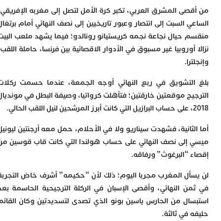
ا
صى المشرق العربي، تكبر كرة الأمل لتصل إلى مغربه الإفريقي،
ي
ب
 السبت إلى انتصار وعبور تاريخيين إلى نصف النهائي أمام برتغال
ت
 حيال نجاعة نجمه كريستيانو رونالدو؛ فيما يشهد ملعب البيت
إ
أوروبيا غير مسبوق في الأدوار الاقصائية بين فرنسا، حاملة اللقب،
ر
ك
ا.
د
ب
لتشويق في ربع النهائي أوجه الجمعة، عندما حسمت ركلات
ع
يح موقعتين خارقتين؛ فتأهلت كرواتيا، وصيفة البطل في مونديال
ا
ت
ي
ثانية، فشهدت سيناريو ولا في الأحلام، حمل معه أرجنتين ليونيل
أ
ت
إلى نصف النهائي على حساب هولندا التي كانت قاب قوسين من
ل
 “البرغوث” ورفاقه.
ح
ا
أل المغرب مجربا اليوم؛ ذلك لأن “حكيمه” أشرف خاض التجربة
ع
ا
ن النهائي، وأقصى الإسبان في الركلة الترجيحية الحاسمة بعد
ا
ال من الحارس ياسين بونو الذي تصدى لتسديدتين وكان القائم
ب
في ثالثة.
ن