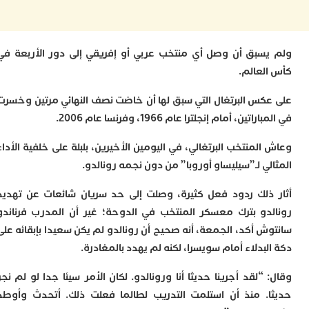
ا
ب
ي
ع
سبق أن وصل أي منتخب عربي أو إفريقي إلى دور الأربعة في
ا
لعالم.
إ
ط
كس البرتغال التي سبق لها أن خاضت نصف النهائي مرتين وخسرت
و
م
تين، أمام إنجلترا عام 1966، وفرنسا عام 2006.
ا
ب
لمنتخب البرتغالي، في اليومين الأخيرين، بلبلة على خلفية الأداء
ا
ي لـ”سيليساو أوروبا” من دون نجمه رونالدو.
ت
ع
ذلك ردود فعل كثيرة، وصلت إلى حد سريان شائعات عن تهديد
ا
دو بترك معسكر المنتخب في الدوحة؛ غير أن المدرب فرناندو
“
و
ش أكد، الجمعة، أنه صحيح أن رونالدو لم يكن سعيدا بإبقائه على
د
بدلاء أمام سويسرا، لكنه لم يهدد بالمغادرة.
ل
ا
“لقد أجرينا حديثا أنا ورونالدو. لكان الأمر سيئا جدا لو لم نجر
ض
. منذ أن استلمت التدريب لطالما فعلت ذلك. أتحدث وأوطد
أ