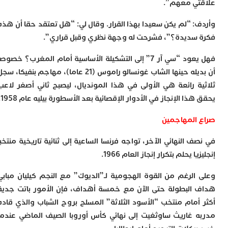
ا
ي معهم”.
ا
ل
: “لم يكن سعيدا بهذا القرار. وقال لي: “هل تعتقد حقا أن هذه
ا
سديدة؟”، فشرحت له وجهة نظري وقبل قراري”.
ا
ا
فهل يعود “سي آر 7” إلى التشكيلة الأساسية أمام المغرب؟ خصوصا
ب
أن بديله حينها الشاب غونسالو راموس (21 عاما)، مهاجم بنفيكا، سجل
م
ب
ة رائعة هي الأولى في هذا المونديال، ليصبح ثاني أصغر لاعب
ي
ذا الإنجاز في الأدوار الإقصائية بعد الأسطورة بيليه عام 1958.
ت
ر
المهاجمين
ك
ب
 النهائي الآخر، تواجه فرنسا الساعية إلى ثنائية تاريخية منتخبا
ت
ا يحلم بتكرار إنجاز العام 1966.
ت
ل
الرغم من القوة الهجومية لـ”الديوك” مع النجم كيليان مبابي
م
ا
البطولة حتى الآن مع خمسة أهداف، فإن الأمور باتت جدية
ب
أمام منتخب “الأسود الثلاثة” المسلح بروح الشباب والذي قاده
ا
 غاريث ساوثغيت إلى نهائي كأس أوروبا الصيف الماضي عندما