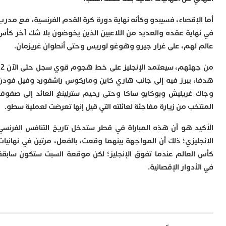
لإقصاء، فسيبدو وكأنه نهاية دورة كرة القدم الفرنسية، مع مدرب
اية عقده والعديد من اللاعبين الذين يخوضون بلا شك آخر كأس
لهم، على غرار جيرو وهوغو لوريس وحتى أنطوان غريزمان.
من جهتهم، سيعتمد الإنجليز على خط هجوم قوي سجل حتى الآن 12
 يبرز فيه إلى جانب هاري كاين وماركوس راشفورد وفيل فودن
غريليش وبوكايو ساكا وحتى رحيم سترلينغ العائد إلى صفوف
ب من زيارة مفاجئة لعائلته التي قيل إنها تعرضت لعملية سطو.
د هو أن هذه المباراة في قطر ستدخل تاريخ التنافس الفرنسي
ليزي؛ ذلك أن المواجهة بينهما وقعت، بالفعل، مرتين في نهائيات
لعالم عندما تفوق الإنجليز؛ لكن موقعة السبت ستكون سابقة
دوار الإقصائية.