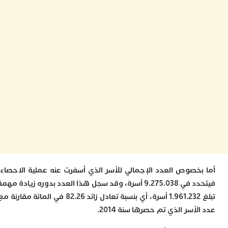
ا
ز
ا
أ
ا
ص
ا
ف
ا
ا
ب
و
ل
ا
ي
ب
ح
خصوص العدد الإجمالي للأسر الذي أسفرت عنه عملية الاحصاء،
ت
فيتحدد في 9.275.038 أسرة، وقد سجل هذا العدد بدوره زيادة مهمة
م
7
تبلغ 1.961.232 أسرة، أي بنسبة تعادل زائد 82.26 في المائة مقارنة مع
م
أسر الذي تم حصرها سنة 2014.
و
ر