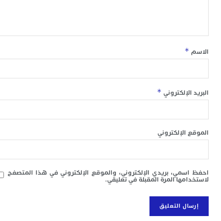
ا
ب
ي
ع
ا
*
إ
ط
و
م
ا
*
 الإلكتروني
ب
ا
ت
ع
 الإلكتروني
ا
“
و
د
سمي، بريدي الإلكتروني، والموقع الإلكتروني في هذا المتصفح
ل
امها المرة المقبلة في تعليقي.
ا
ض
أ