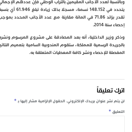
سبة لعدد الأجانب المقيمين بالتراب الوطني فإن عددهم الإجمالي
م
يتحدد في 148.152 نسمة، مسجلا بذلك زيادة تبلغ 61.946 أي بنسبة
س
تقدر بزائد 71.86 في المائة مقارنة مع عدد الأجانب المحدد بموجب
إ
ب
نة 2014.
ت
ا
وزير الداخلية، أنه بعد المصادقة على مشروع المرسوم ونشره
م
يدة الرسمية للمملكة، ستقوم المندوبية السامية بتعميم النتائج
أ
ا
لة للإحصاء ونشر كافة المعطيات المتعلقة به.
إ
س
و
إ
ج
ل
تعليقاً
ا
ت
*
 نشر عنوان بريدك الإلكتروني.
الحقول الإلزامية مشار إليها بـ
م
ح
*
ق
ا
ا
ل