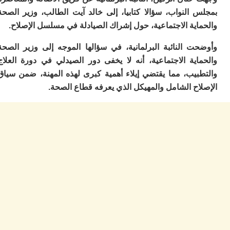
ا
 النواب، سؤالا كتابيا، إلى خالد آيت الطالب، وزير الصحة
و
ف
ية الاجتماعية، حول إشراك الصيادلة في مسلسل الإصلاح.
د
أ
ت النائبة البرلمانية، في سؤالها الموجه إلى وزير الصحة
إف
اية الاجتماعية، أنه لا يخفى دور الصيدلي في دورة العلاج
را
بيب، مما يقتضي إيلاء أهمية كبرى لهذه المهنة، ضمن سياق
إي
ت
ح الشامل والمهيكل الذي يعرفه قطاع الصحة.
ح
ف
ا
خ
ج
و
ر
ا
ا
ن
أ
ي
ص