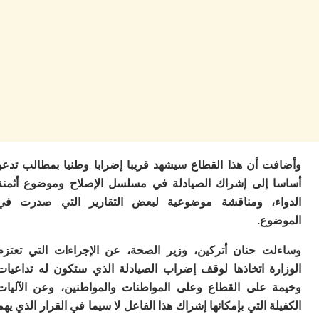
ب
ر
س
و
ف
س
ال
ق
ا
ب
ت
ت أن هذا القطاع سيشهد قريبا إضرابا وطنيا بمطالب تدعو
خ
س
 إلى إشراك الصيادلة في مسلسل الإصلاح وموضوع أثمنة
س
ء، ومناقشة موضوعية لبعض التقارير التي صدرت في
أ
ب
وع.
إ
ا
ت حنان أتركين، وزير الصحة، عن الإجراءات التي تعتزم
م
رة اتخاذها لوقف إضراب الصيادلة الذي ستكون له تداعيات
م
 على القطاع وعلى المواطنات والمواطنين، وعن الآليات
ال
ة التي بإمكانها إشراك هذا الفاعل لا سيما في القرار الذي يهم
ا