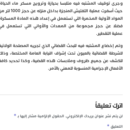
توقيف المشتبه فيه متلبسا بحيازة وترويج مسكر ماء الحياة،
ا
ز
حيث أسفرت عملية التفتيش المنجزة بداخل منزله عن حجز 1000 لتر من
ا
د الأولية المخمرة التي تستعمل في إعداد هذه المادة المسكرة،
أ
عن حجز مجموعة من المعدات والأواني التي تستعمل في
ا
ص
التقطير.
ا
ف
خضاع المشتبه فيه للبحث القضائي الذي تجريه المصلحة الولائية
ا
ة القضائية بالعيون تحت إشراف النيابة العامة المختصة، وذلك
ا
ب
 عن جميع ظروف وملابسات هذه القضية، وكذا تحديد كافة
و
ل الإجرامية المنسوبة للمعني بالأمر.
ل
ا
ي
ب
ح
ت
تعليقاً
م
7
*
 نشر عنوان بريدك الإلكتروني.
الحقول الإلزامية مشار إليها بـ
م
و
*
ق
ر