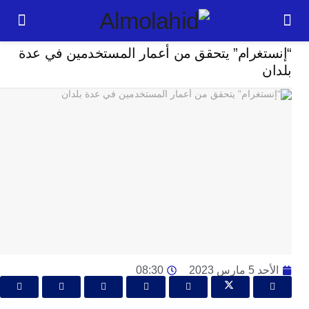
تكنلوجيا
تغرام” يتحقق من أعمار المستخدمين في عدة
24
ساعة
ت
ا
وت
و
ج
ال
با
م
لت
ا
ارس 2023
08:30
ا
جل