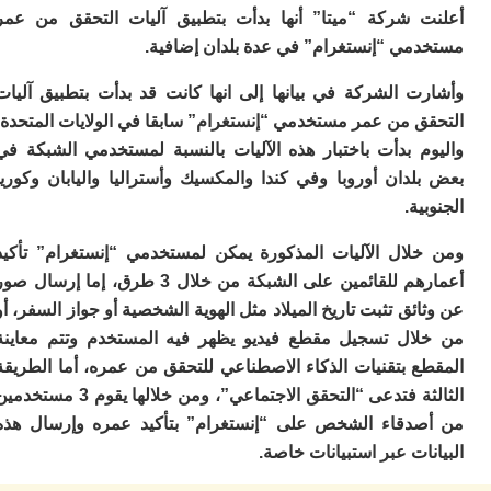
ا
 شركة “ميتا” أنها بدأت بتطبيق آليات التحقق من عمر
ي
ب
مي “إنستغرام” في عدة بلدان إضافية.
ته
إ
ت الشركة في بيانها إلى انها كانت قد بدأت بتطبيق آليات
ر
ق من عمر مستخدمي “إنستغرام” سابقا في الولايات المتحدة،
ك
م بدأت باختبار هذه الآليات بالنسبة لمستخدمي الشبكة في
دي
ب
دان أوروبا وفي كندا والمكسيك وأستراليا واليابان وكوريا
ع
ية.
ا
ت
لال الآليات المذكورة يمكن لمستخدمي “إنستغرام” تأكيد
ي
أعمارهم للقائمين على الشبكة من خلال 3 طرق، إما إرسال صور
أ
تن
ئق تثبت تاريخ الميلاد مثل الهوية الشخصية أو جواز السفر، أو
لت
ال تسجيل مقطع فيديو يظهر فيه المستخدم وتتم معاينة
ح
ع بتقنيات الذكاء الاصطناعي للتحقق من عمره، أما الطريقة
ا
ع
الثالثة فتدعى “التحقق الاجتماعي”، ومن خلالها يقوم 3 مستخدمين
ا
دقاء الشخص على “إنستغرام” بتأكيد عمره وإرسال هذه
ال
ات عبر استبيانات خاصة.
با
ن