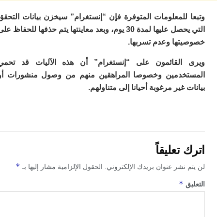
م
 للمعلومات المتوفرة فإن “إنستغرام” سيخزن بيانات التحقق
س
إس
التي يحصل عليها لمدة 30 يوم، وبعد معاينتها يتم حذفها للحفاظ على
با
تها وعدم تسربها.
تن
ال
القائمون على “إنستغرام” أن هذه الآليات قد تحمي
م
خدمين وخصوصا المراهقين منهم من وصول منشورات أو
أ
ال
 غير مرغوبة أحيانا إلى متناولهم.
إ
س
وم
إ
ج
ل
تعليقاً
ال
ت
*
 نشر عنوان بريدك الإلكتروني.
الحقول الإلزامية مشار إليها بـ
م
ح
*
ق
ا
ا
ل