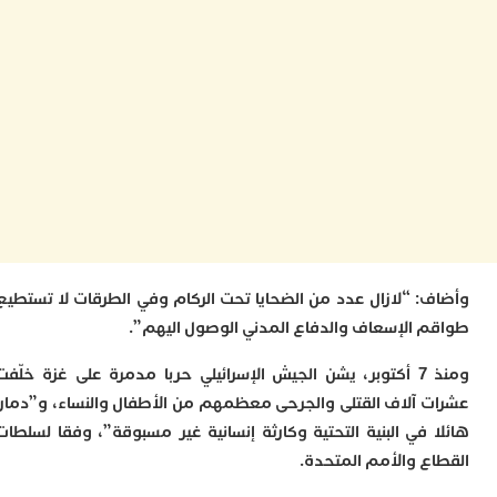
ا
ز
ا
أ
ا
ص
ا
ف
ا
ا
ب
و
ل
: “لازال عدد من الضحايا تحت الركام وفي الطرقات لا تستطيع
ا
ي
 الإسعاف والدفاع المدني الوصول اليهم”.
ب
ح
ومنذ 7 أكتوبر، يشن الجيش الإسرائيلي حربا مدمرة على غزة خلّفت
ت
 آلاف القتلى والجرحى معظمهم من الأطفال والنساء، و”دمارا
م
7
 في البنية التحتية وكارثة إنسانية غير مسبوقة”، وفقا لسلطات
م
 والأمم المتحدة.​​​​
و
ر