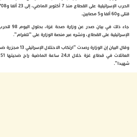
ا
الحرب الإسرائيلية على القطاع منذ 7 أكتوبر الماضي، إلى 23 ألفا و708
ي
ب
بين.
ت
إ
جاء ذلك في بيان صدر عن وزارة صحة غزة، بحلول اليوم 98 للحرب
ر
ئيلية على القطاع، ونشره عبر منصة الوزارة على “تلغرام”.
ك
د
وقال البيان إن الوزارة رصدت “ارتكاب الاحتلال الإسرائيلي 13 مجزرة ضد
ب
ع
العائلات في قطاع غزة خلال الـ24 ساعة الماضية راح ضحيتها 151
ا
”.
ت
ي
أ
ت
ل
ح
ا
ع
ا
ا
ب
ن