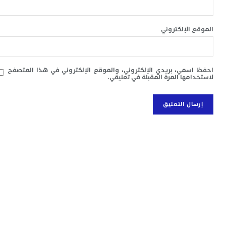
ا
ب
ي
 الإلكتروني
ع
ا
إ
ط
سمي، بريدي الإلكتروني، والموقع الإلكتروني في هذا المتصفح
و
امها المرة المقبلة في تعليقي.
م
ا
ب
ا
ت
ع
ا
“
و
د
ل
ا
ض
أ