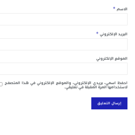
ا
*
ب
ي
ع
ا
إ
*
 الإلكتروني
ط
و
م
ا
 الإلكتروني
ب
ا
ت
ع
سمي، بريدي الإلكتروني، والموقع الإلكتروني في هذا المتصفح
ا
امها المرة المقبلة في تعليقي.
“
و
د
ل
ا
ض
أ