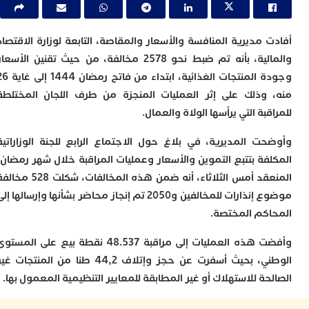
ا
ي
ب
 مديرية المنافسة والأسعار والمقاصة، التابعة لوزارة الاقتصاد
ت
إ
والمالية، بأنه تم ضبط نحو 2578 مخالفة، من حيث تقنين الأسعار
ر
وجودة المنتجات الغذائية، ابتداء من فاتح رمضان 1444 إلى غاية 26
ك
وذلك على إثر العمليات المنجزة من طرف اللجان المختلطة
د
ب
بة التي يرأسها الولاة والعمال.
ع
ا
ت المديرية، في بلاغ حول الاجتماع الرابع للجنة الوزاراتية
ت
فة بتتبع التموين والأسعار وعمليات المراقبة خلال شهر رمضان،
ي
المنعقد أمس الثلاثاء، أنه ضمن هذه المخالفات، شكلت 528 مخالفة
أ
ت
موضوع إنذارات للمخالفين و2050 تم إنجاز محاضر بشأنها وإرسالها إلى
ل
كم المختصة.
ح
ا
وأفضت هذه العمليات إلى مراقبة 48.537 نقطة بيع على المستوى
ع
ا
الوطني، بحيث أسفرت عن حجز وإتلاف 44,2 طنا من المنتجات غير
ا
ة للاستهلاك أو غير المطابقة للمعايير التنظيمية المعمول بها.
ب
ن