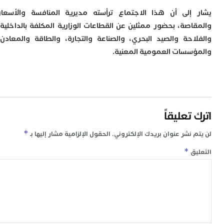
م
إلى أن هذا الاجتماع ترأسته مديرية المنافسة والأسعار
س
اصة، بحضور ممثلين عن القطاعات الوزارية المكلفة بالداخلية،
إ
احة والصيد البحري، والصناعة والتجارة، والطاقة والمعادن،
ب
ت
سسات العمومية المعنية.
ا
م
أ
ا
إ
س
تعليقاً
و
إ
*
 نشر عنوان بريدك الإلكتروني.
الحقول الإلزامية مشار إليها بـ
ج
ل
*
ق
ا
ت
م
ح
ا
ا
ل