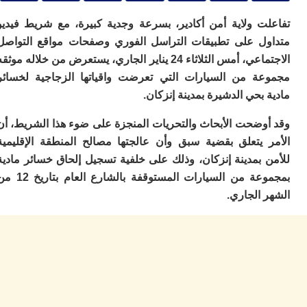
ا
و
ت ولاية أمن أكادير، بسرعة وجدية كبيرة، مع شريط فيديو
ف
ل على تطبيقات التراسل الفوري وصفحات مواقع التواصل
د
أ
الاجتماعي، أمس الثلاثاء 24 يناير الجاري، يستعرض من خلاله موثقه
إف
ة من السيارات التي تعرضت واقياتها الزجاجية لخسائر
را
بحي الدشيرة بمدينة إنزكان.
إي
ت
وضحت الأبحاث والتحريات المنجزة على ضوء هذا الشريط، أن
ح
ف
 يتعلق بقضية سبق وأن عالجتها مصالح المنطقة الإقليمية
ا
 بمدينة إنزكان، وذلك على خلفية تسجيل إلحاق خسائر مادية
بمجموعة من السيارات المستوقفة بالشارع العام بتاريخ 12 من
خ
ج
الجاري.
و
ر
ا
ا
ن
أ
ي
ص