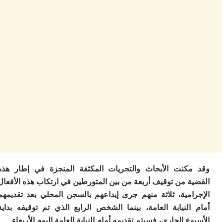
ب
ر
س
و
ف
س
ال
ق
ا
ب
ت
خ
س
س
أ
ب
إ
كنت الأبحاث والتحريات المكثفة المنجزة في إطار هذه
ا
 من توقيف أربعة من بين المتورطين في ارتكاب هذه الأفعال
م
امية، ثلاثة منهم جرى إيداعهم بالسجن المحلي بعد تقديمهم
م
ال
لنيابة العامة، بينما الشخص الرابع الذي تم توقيفه بداية
ا
ع الجاري، فسيتم تقديمه أمام النيابة العامة اليوم الأربعاء.