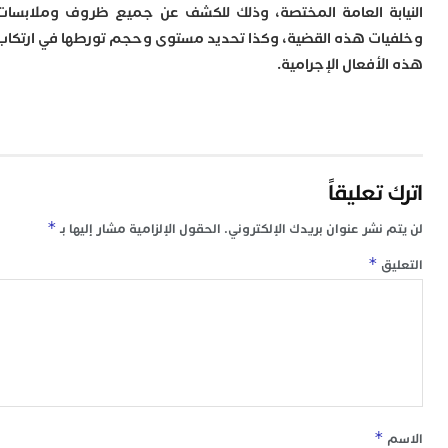
بة العامة المختصة، وذلك للكشف عن جميع ظروف وملابسات
م
ات هذه القضية، وكذا تحديد مستوى وحجم تورطها في ارتكاب
س
إ
لأفعال الإجرامية.
ب
ت
ا
م
أ
ا
تعليقاً
إ
س
*
 نشر عنوان بريدك الإلكتروني.
الحقول الإلزامية مشار إليها بـ
و
إ
*
ق
ج
ل
ا
ت
م
ح
ا
ا
ل
*