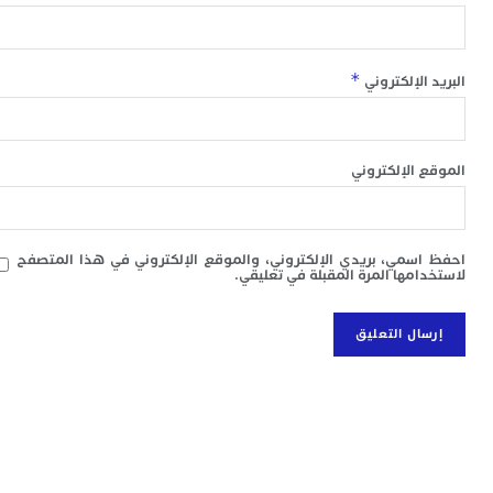
ا
ب
ي
ع
*
 الإلكتروني
ا
إ
ط
و
 الإلكتروني
م
ا
ب
ا
سمي، بريدي الإلكتروني، والموقع الإلكتروني في هذا المتصفح
ت
امها المرة المقبلة في تعليقي.
ع
ا
“
و
د
ل
ا
ض
أ