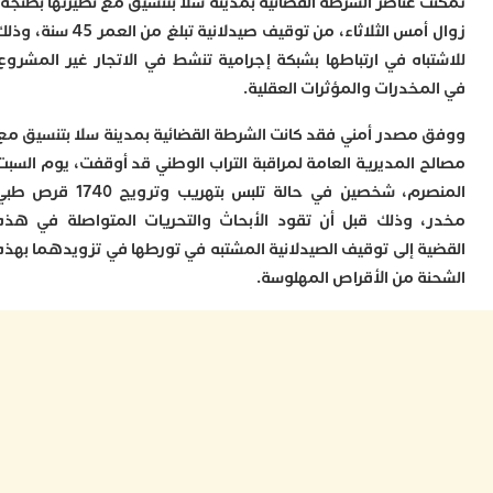
 عناصر الشرطة القضائية بمدينة سلا بتنسيق مع نظيرتها بطنجة،
ا
ي
زوال أمس الثلاثاء، من توقيف صيدلانية تبلغ من العمر 45 سنة، وذلك
ب
باه في ارتباطها بشبكة إجرامية تنشط في الاتجار غير المشروع
ت
مخدرات والمؤثرات العقلية.
إ
ر
ك
مصدر أمني فقد كانت الشرطة القضائية بمدينة سلا بتنسيق مع
د
 المديرية العامة لمراقبة التراب الوطني قد أوقفت، يوم السبت
ب
المنصرم، شخصين في حالة تلبس بتهريب وترويج 1740 قرص طبي
ع
ا
 وذلك قبل أن تقود الأبحاث والتحريات المتواصلة في هذه
ت
ة إلى توقيف الصيدلانية المشتبه في تورطها في تزويدهما بهذه
ي
ة من الأقراص المهلوسة.
أ
ت
ل
ح
ا
ع
ا
ا
ب
ن