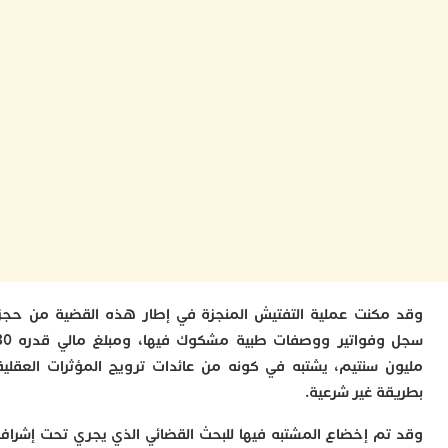
ا
ز
ا
أ
ا
ص
ا
ف
ا
ا
ب
و
ل
ا
ي
ب
كنت عملية التفتيش المنجزة في إطار هذه القضية من حجز
ح
سجل وفواتير ووصفات طبية مشكوك فيها، ومبلغ مالي قدره 30
ت
م
 سنتيم، يشتبه في كونه من عائدات ترويج المؤثرات العقلية
7
ة غير شرعية.
م
و
م إخضاع المشتبه فيها للبحث القضائي الذي يجري تحت إشراف
ر