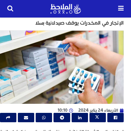
حوادث
ار في المخدرات يوقف صيدلانية بسلا
24
ساعة
ت
ا
و
و
ج
ا
ب
م
ل
ء 24 يناير 2024
10:10
ا
ا
ج