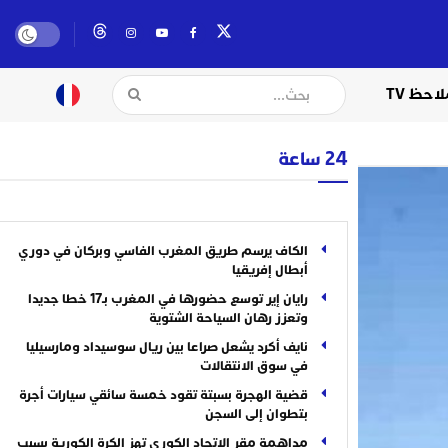
لاحظ TV
24 ساعة
الكاف يرسم طريق المغرب الفاسي وبركان في دوري
أبطال إفريقيا
رايان إير توسع حضورها في المغرب بـ17 خطا جديدا
وتعزز رهان السياحة الشتوية
نايف أكرد يشعل صراعا بين ريال سوسيداد ومارسيليا
في سوق الانتقالات
قضية الهجرة بسبتة تقود خمسة سائقي سيارات أجرة
بتطوان إلى السجن
مداهمة مقر الاتحاد الكوري تهز الكرة الكورية بسبب