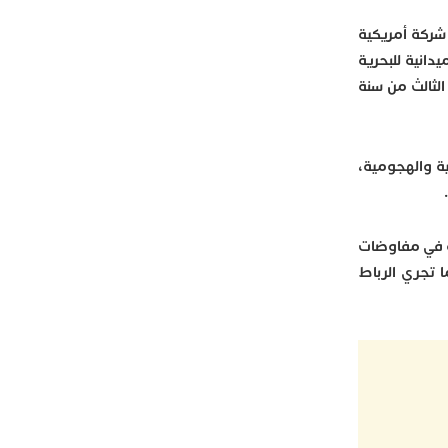
 شركة أمريكية
 الميدانية للبحرية
الثالث من سنة
ية والهجومية،
ة في مفاوضات
دة للغواصات الحربية. كما تجري الرباط