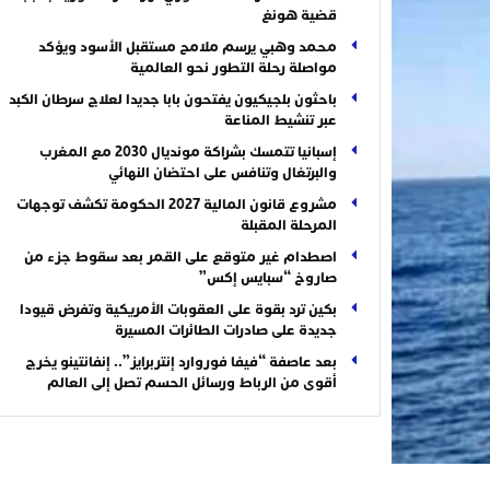
قضية هونغ
محمد وهبي يرسم ملامح مستقبل الأسود ويؤكد
مواصلة رحلة التطور نحو العالمية
باحثون بلجيكيون يفتحون بابا جديدا لعلاج سرطان الكبد
عبر تنشيط المناعة
إسبانيا تتمسك بشراكة مونديال 2030 مع المغرب
والبرتغال وتنافس على احتضان النهائي
مشروع قانون المالية 2027 الحكومة تكشف توجهات
المرحلة المقبلة
اصطدام غير متوقع على القمر بعد سقوط جزء من
صاروخ “سبايس إكس”
بكين ترد بقوة على العقوبات الأمريكية وتفرض قيودا
جديدة على صادرات الطائرات المسيرة
بعد عاصفة “فيفا فوروارد إنتربرايز”.. إنفانتينو يخرج
أقوى من الرباط ورسائل الحسم تصل إلى العالم