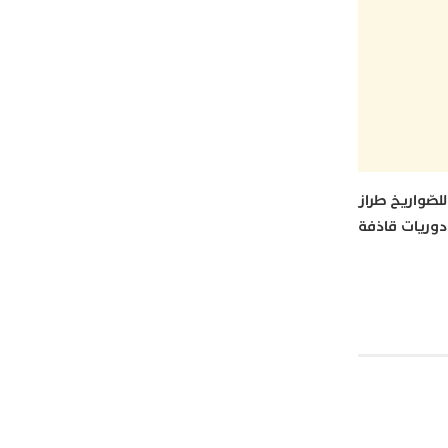
Golcuk Ship”، لاقتناء دوريات قاذفة للصّواريخ طراز
ء دوريات قاذفة