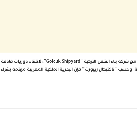
كما ربطت البحرية الملكية المغربية محادثات متقدّمة مع شركة بناء السّفن التّركية “yard
حربية. وحسب “تاكتيكال ريبورت” فإن البحرية الملكية المغربية مهتمة بشرا