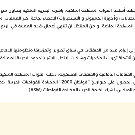
تلف أسلحة القوات المسلحة الملكية، باشرت البحرية الملكية بتعاون مع
C4 (الأمر، والتحكم، والاتصالات، وأجهزة الكمبيوتر و الاستخبارات) لاعطاء نجاعة أكبر للعمليات
المسلحة الملكية، و من المنتظر ان تنتهي أعمال هذه العملية في الربع 
 إلى إبرام عدد من الصفقات في سياق تطوير وتعزيزها منظومتها الدفاع
الصّناعات الدفاعية والصّفقات العسكرية، دخلت القوات المسلحة الملكي
متقدمة مع شركات دفاع أوروبية وأمريكية، من أجل الحصول على صواريخ “فولكان 2000” المضا
ميكس، لشراء أنظمة الحرب المضادة للغواصات (ASW).